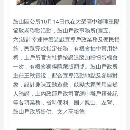
鼓山區公所10月14日也在大榮高中辦理重陽
節敬老聯歡活動，鼓山戶政事務所(圖五、
六)設計幸運轉盤遊戲宣導戶政業務及便民措
施，民眾完成指定任務，有機會抽中實用好
禮，上戶所官方社群按讚追蹤加贈扭蛋機會
一次，有機會獨得隱藏版頭獎。鼓山戶政所
主任王秋貴說，配合宣導活動地點及參與對
象，設計趣味互動遊戲，鼓勵大家善用自然
人憑證，上內政部戶政司官網申辦戶籍登記
等各項業務，省時便利。圖／鳳山、左營、
鼓山戶政所提供、文／高培德