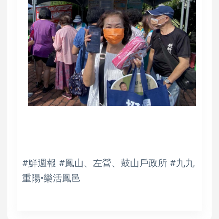
#鮮週報 #鳳山、左營、鼓山戶政所 #九九
重陽•樂活鳳邑