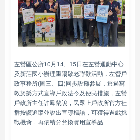
左營區公所10月14、15日在左營運動中心
及新莊國小辦理重陽敬老聯歡活動，左營戶
政事務所(圖三、四)同步設攤參展，透過寓
教於樂方式宣導戶政法令及便民措施，左營
戶政所主任許鳳蘭說，民眾上戶政所官方社
群按讚追蹤並說出宣導標語，可獲得遊戲挑
戰機會，再依積分兌換實用宣導品。