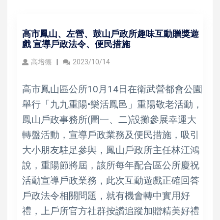
高市鳳山、左營、鼓山戶政所趣味互動贈獎遊
戲 宣導戶政法令、便民措施
高培德
2023/10/14
高市鳳山區公所10月14日在衛武營都會公園
舉行「九九重陽•樂活鳳邑」重陽敬老活動，
鳳山戶政事務所(圖一、二)設攤參展幸運大
轉盤活動，宣導戶政業務及便民措施，吸引
大小朋友駐足參與，鳳山戶政所主任林江鴻
說，重陽節將屆，該所每年配合區公所慶祝
活動宣導戶政業務，此次互動遊戲正確回答
戶政法令相關問題，就有機會轉中實用好
禮，上戶所官方社群按讚追蹤加贈精美好禮