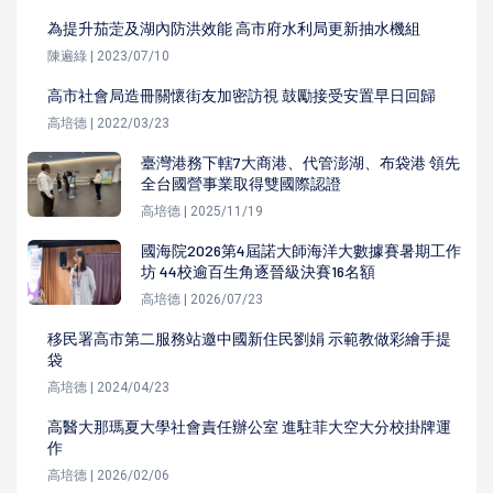
為提升茄萣及湖內防洪效能 高市府水利局更新抽水機組
陳遍綠 | 2023/07/10
高市社會局造冊關懷街友加密訪視 鼓勵接受安置早日回歸
高培德 | 2022/03/23
臺灣港務下轄7大商港、代管澎湖、布袋港 領先
全台國營事業取得雙國際認證
高培德 | 2025/11/19
國海院2026第4屆諾大師海洋大數據賽暑期工作
坊 44校逾百生角逐晉級決賽16名額
高培德 | 2026/07/23
移民署高市第二服務站邀中國新住民劉娟 示範教做彩繪手提
袋
高培德 | 2024/04/23
高醫大那瑪夏大學社會責任辦公室 進駐菲大空大分校掛牌運
作
高培德 | 2026/02/06