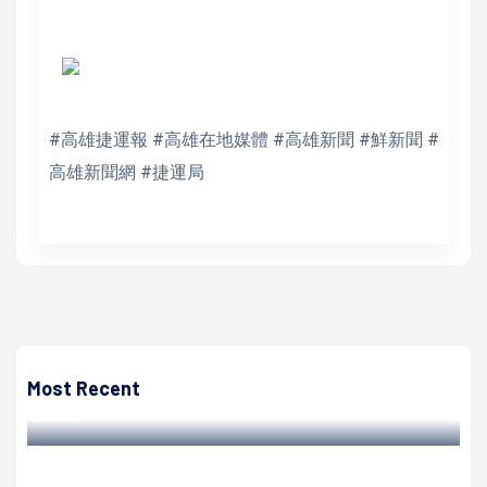
#高雄捷運報 #高雄在地媒體 #高雄新聞 #鮮新聞 #
高雄新聞網 #捷運局
高培德
高市112上半年25至29歲失業率降幅達4% 青年局續推促進
就業方案
Most Recent
高培德 | 2024/01/22