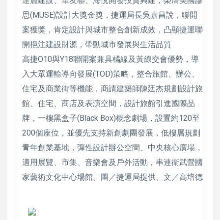
達麗建設、華友聯、海悅開發投資興建，榮膺美國謬
思(MUSE)設計大獎金獎，捷運局長吳嘉昌說，聯開
案獲獎，肯定設計與城市整合創新成效，凸顯捷運聯
開挹注建設財源，帶動城市發展與生活品質
高捷O10與Y18聯開案兼具橘線及黃線交會優勢，導
入大眾運輸導向發展(TOD)策略，整合旅館、辦公、
住宅及商業街等機能，商請建築師陳廷杰規劃設計旅
館、住宅、商店及表演空間，設計旅館引進國際品
牌，一樓黑盒子(Black Box)概念劇場，設置約120至
200個座位，並優先支持新創劇團發展，低樓層規劃
青年創業基地，彈性設計辦公空間、中央核心廣場，
適用展覽、市集、音樂會及戶外活動，串連衛武營國
家藝術文化中心場館。圖／捷運局提供、文／高培德