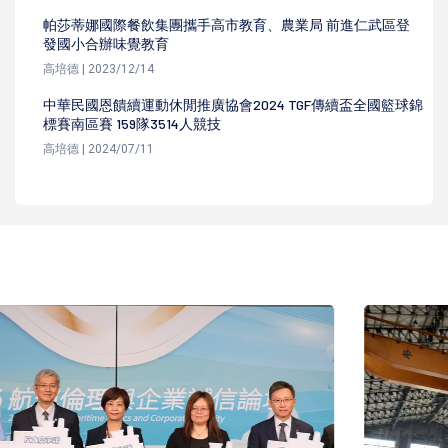
帕莎蒂娜國際餐飲集團攜手高市教育、農業局 前進仁武區登
發國小合辦味覺教育
高培德 | 2023/12/14
中華民國恩饋續運動休閒推廣協會2024 TGF傳續盃全國籃球錦
標賽南區賽 159隊3514人競技
高培德 | 2024/07/11