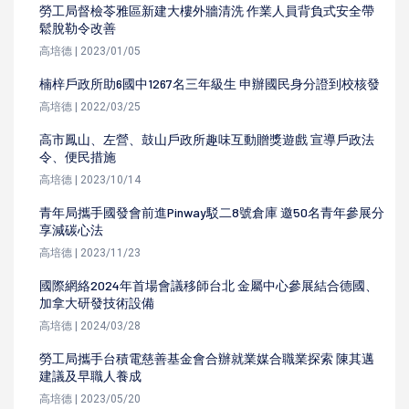
勞工局督檢苓雅區新建大樓外牆清洗 作業人員背負式安全帶
鬆脫勒令改善
高培德 | 2023/01/05
楠梓戶政所助6國中1267名三年級生 申辦國民身分證到校核發
高培德 | 2022/03/25
高市鳳山、左營、鼓山戶政所趣味互動贈獎遊戲 宣導戶政法
令、便民措施
高培德 | 2023/10/14
青年局攜手國發會前進Pinway駁二8號倉庫 邀50名青年參展分
享減碳心法
高培德 | 2023/11/23
國際網絡2024年首場會議移師台北 金屬中心參展結合德國、
加拿大研發技術設備
高培德 | 2024/03/28
勞工局攜手台積電慈善基金會合辦就業媒合職業探索 陳其邁
建議及早職人養成
高培德 | 2023/05/20