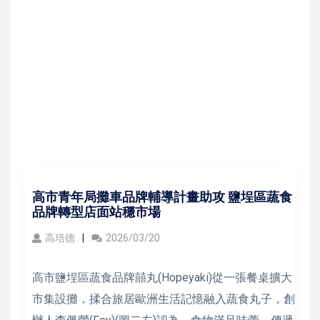
高市青年局攤車品牌輔導計畫助攻 鹽埕區蔬食
品牌轉型店面站穩市場
高培德
2026/03/20
高市鹽埕區蔬食品牌囍丸(Hopeyaki)從一張餐桌擴大
市集設攤，揉合旅居歐洲生活記憶融入蔬食丸子，創