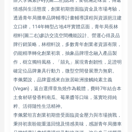
辦人李佩縈(Fey)(圖二左)認為，食物滿足味蕾，傳遞
情感與生活態度，創業初期曾面臨資金及市場考驗，
透過青年局攤車品牌輔導計畫輔導課程與資源挹注建
立口碑，114年轉型占地4坪實體店面，青年局長林
楷軒(圖二右)參訪交流空間機能設計、營運心得及品
牌行銷策略，林楷軒說，多數青年創業者資源有限，
仍能精準轉化創業初衷，抽象品牌理念融入產品製
作，樹立獨特風格，「囍丸」展現青創韌性，足證明
確定位品牌兼具行動力，微型空間發展潛力無窮。
李佩縈說，品牌靈感來自旅居歐洲接觸純素主義
(Vegan)，返台選擇章魚燒作為載體，費時7年結合本
土食材研發香料南瓜、莓果醬等口味，落實吃得純
粹、活得隨性生活精神。
李佩縈坦言創業初期曾受面臨資金壓力與市場挑戰，
秉持初衷盼能重溫回憶及情感美味，感謝青年局攤車