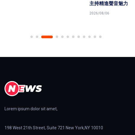
主持精進聲音魅力
2026/08/06
Lorem ipsum dolor sit amet,
198 West 21th Street, Suite 721 New York,NY 10010