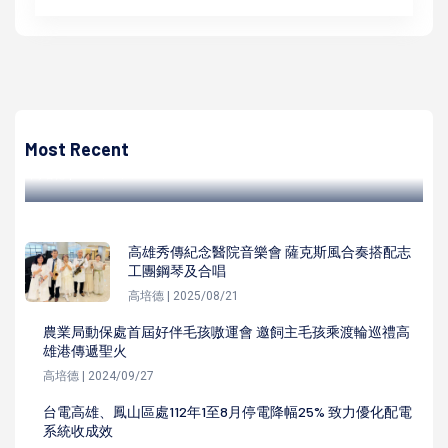
高培德
台灣中油石化事業部攜手林園區里政會 揪20里志工清掃社
區環境
Most Recent
高培德 | 2024/01/20
高雄秀傳紀念醫院音樂會 薩克斯風合奏搭配志
工團鋼琴及合唱
高培德 | 2025/08/21
農業局動保處首屆好伴毛孩嗷運會 邀飼主毛孩乘渡輪巡禮高
雄港傳遞聖火
高培德 | 2024/09/27
台電高雄、鳳山區處112年1至8月停電降幅25% 致力優化配電
系統收成效