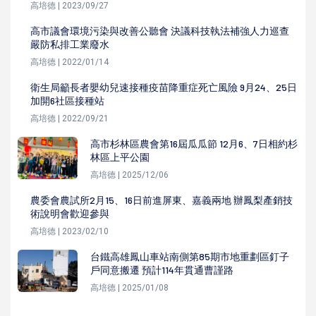
高培德 | 2023/09/27
高市議會環境污染與改善公聽會 決議科技執法補強人力巡查
嚴防私排工業廢水
高培德 | 2022/01/14
衛生局籲長者嬰幼兒速接種疫苗降重症死亡風險 9月24、25日
加開6社區接種站
高培德 | 2022/09/21
高市杉林區農會第16屆瓜瓜節 12月6、7日相約杉
林區上平公園
高培德 | 2025/12/06
農委會農試所2月15、16日前進屏東、嘉義兩地 辦鳳梨產銷技
術說明會歡迎參與
高培德 | 2023/02/10
台鐵高雄鳳山車站南側第85期市地重劃區釘子
戶同意搬遷 預計114年貫通曹謹路
高培德 | 2025/01/08