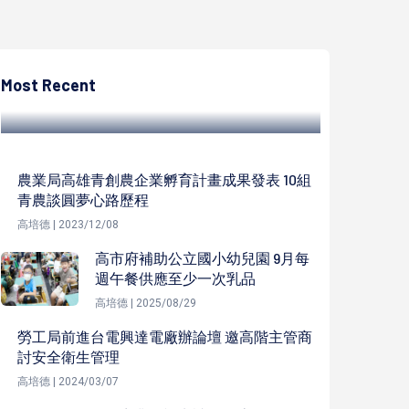
高培德
高雄美濃區農會第11屆美濃小果番茄橙蜜香品
質評鑑決賽 前三名5名優勝得主出爐
Most Recent
高培德 | 2023/01/10
農業局高雄青創農企業孵育計畫成果發表 10組
青農談圓夢心路歷程
高培德 | 2023/12/08
高市府補助公立國小幼兒園 9月每
週午餐供應至少一次乳品
高培德 | 2025/08/29
勞工局前進台電興達電廠辦論壇 邀高階主管商
討安全衛生管理
高培德 | 2024/03/07