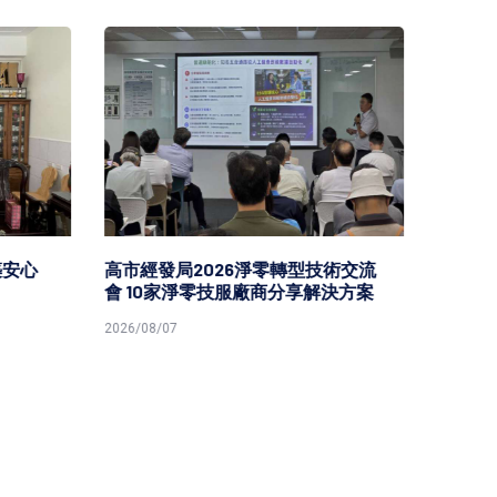
安心
高市經發局2026淨零轉型技術交流
高市勞
會 10家淨零技服廠商分享解決方案
原民就
2026/08/07
2026/08/