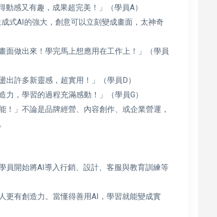
變得動感又有趣，成果超完美！」（學員A）
e讓我見識到生成式AI的強大，創意可以立刻變成畫面，太神奇
中畫面做出來！學完馬上想應用在工作上！」（學員
激盪出許多新靈感，超實用！」（學員D）
創造力，學習的過程充滿感動！」（學員G）
可能！」不論是品牌經營、內容創作、或企業營運，
。
學員開始將AI導入行銷、設計、客服與教育訓練等
人更有創造力。當懂得善用AI，學習就能變成實