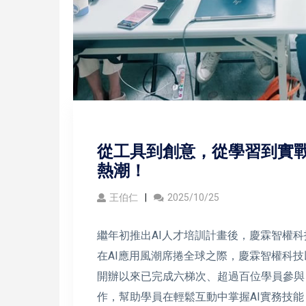
從工具到創意，從學習到實戰
熱潮！
王伯仁
2025/10/25
繼年初推出AI人才培訓計畫後，慶霖智權
在AI應用風潮席捲全球之際，慶霖智權科技
開辦以來已完成六梯次、超過百位學員參與
作，幫助學員在輕鬆互動中掌握AI實務技能