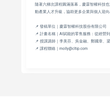
隨著六梯次課程圓滿落幕，慶霖智權科技也
動產業人才升級，協助更多企業與個人迎向
📌 發稿單位｜慶霖智權科技股份有限公司
📌 計畫名稱｜AI賦能的零售服務：從經
📌 授課講師｜李美芬、吳金融、鄭國章、
📌 課程聯絡｜molly@cltip.com