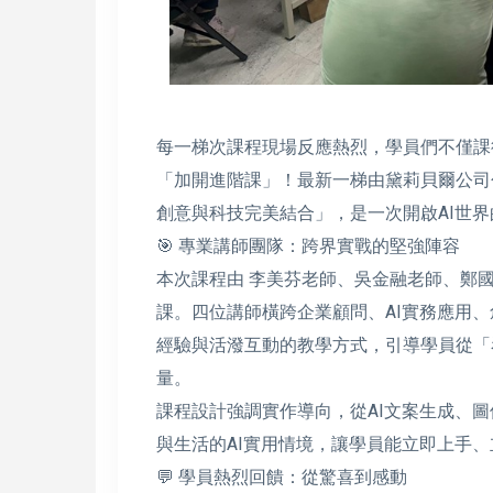
每一梯次課程現場反應熱烈，學員們不僅課
「加開進階課」！最新一梯由黛莉貝爾公司
創意與科技完美結合」，是一次開啟AI世界
🎯 專業講師團隊：跨界實戰的堅強陣容
本次課程由 李美芬老師、吳金融老師、鄭
課。四位講師橫跨企業顧問、AI實務應用
經驗與活潑互動的教學方式，引導學員從「看
量。
課程設計強調實作導向，從AI文案生成、
與生活的AI實用情境，讓學員能立即上手
💬 學員熱烈回饋：從驚喜到感動