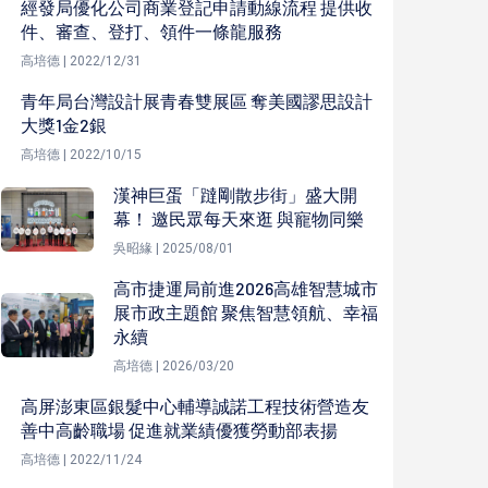
經發局優化公司商業登記申請動線流程 提供收
件、審查、登打、領件一條龍服務
高培德 | 2022/12/31
青年局台灣設計展青春雙展區 奪美國謬思設計
大獎1金2銀
高培德 | 2022/10/15
漢神巨蛋「躂剛散步街」盛大開
幕！ 邀民眾每天來逛 與寵物同樂
吳昭緣 | 2025/08/01
高市捷運局前進2026高雄智慧城市
展市政主題館 聚焦智慧領航、幸福
永續
高培德 | 2026/03/20
高屏澎東區銀髮中心輔導誠諾工程技術營造友
善中高齡職場 促進就業績優獲勞動部表揚
高培德 | 2022/11/24