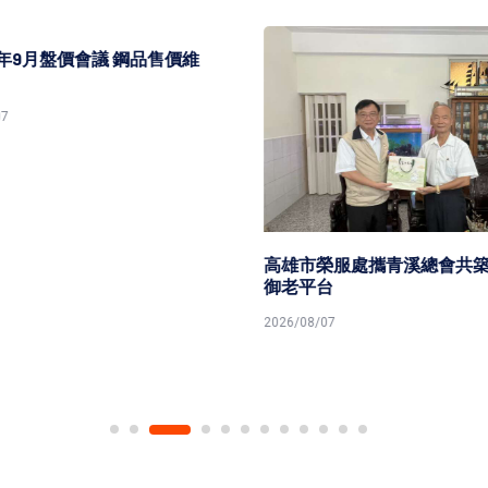
5年9月盤價會議 鋼品售價維
7
高雄市榮服處攜青溪總會共築
御老平台
2026/08/07