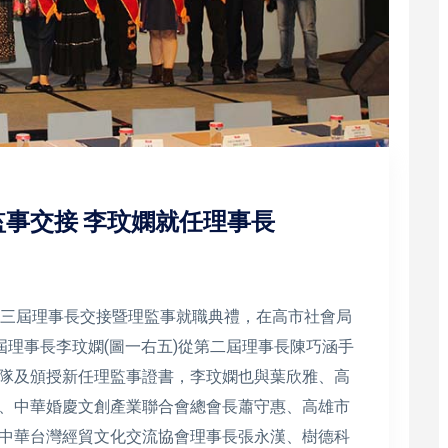
事交接 李玟嫻就任理事長
、三屆理事長交接暨理監事就職典禮，在高市社會局
屆理事長李玟嫻(圖一右五)從第二屆理事長陳巧涵手
隊及頒授新任理監事證書，李玟嫻也與葉欣雅、高
、中華婚慶文創產業聯合會總會長蕭守惠、高雄市
中華台灣經貿文化交流協會理事長張永漢、樹德科