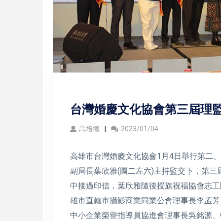
台灣婚慶文化協會第三屆理監
高培德
2023/01/04
高雄市台灣婚慶文化協會1月4日舉行第二
副局長葉欣雅(圖二左六)主持監交下，第三
中接過印信，葉欣雅隨後授旗祝福協會志工
雄市直轄市攝影商業同業公會理事長李孟芳
中小企業榮譽指導員協進會理事長吳銘源、