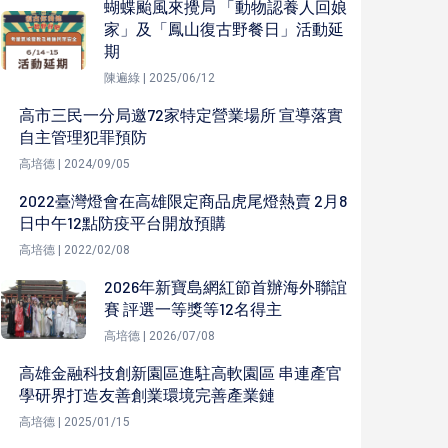
蝴蝶颱風來攪局 「動物認養人回娘
家」及「鳳山復古野餐日」活動延
期
陳遍綠 | 2025/06/12
高市三民一分局邀72家特定營業場所 宣導落實
自主管理犯罪預防
高培德 | 2024/09/05
2022臺灣燈會在高雄限定商品虎尾燈熱賣 2月8
日中午12點防疫平台開放預購
高培德 | 2022/02/08
2026年新寶島網紅節首辦海外聯誼
賽 評選一等獎等12名得主
高培德 | 2026/07/08
高雄金融科技創新園區進駐高軟園區 串連產官
學研界打造友善創業環境完善產業鏈
高培德 | 2025/01/15