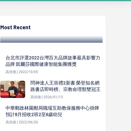
高培德
法務部調查局攜手台船建立資安聯防機制 分
享情資強化企業防護力
Most Recent
高培德 | 2023/12/30
台北市評選2022台灣百大品牌故事最具影響力
品牌 凱爾莎國際健康智能集團獲獎
高培德 | 2022/10/05
問神達人王崇禮2新書 榮登知名網
路書店即時榜、宗教命理類雙冠王
高培德 | 2026/01/13
中華郵政林園郵局職場互助教保服務中心掛牌
預計8月招收2班2至6歲幼兒
高培德 | 2022/06/20