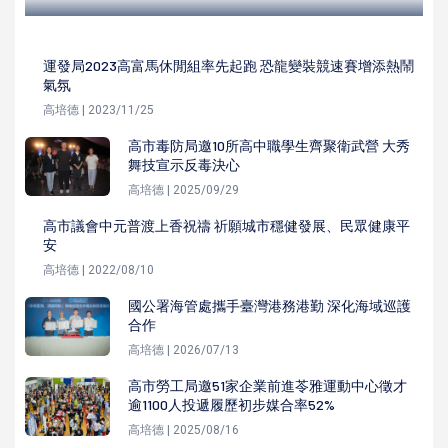
運發局2023高富馬休閒組率先起跑 恐龍變裝競速賽增添熱鬧
氣氛
高培德 | 2023/11/25
高市毒防局邀10所高中職學生齊聚衛武營 大秀
舞技宣示反毒決心
高培德 | 2025/09/29
高市議會中元普渡上香祝禱 祈願城市穩健發展、民眾健康平
安
高培德 | 2022/08/10
國公署海管處攜手臺灣港務港勤 深化海域巡護
合作
高培德 | 2026/07/13
高市勞工局邀51家企業前進苓雅運動中心徵才
逾1100人投遞履歷初步媒合率52%
高培德 | 2025/08/16