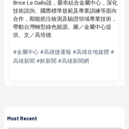
Brice Le Gallo說，榮幸結合金屬中心，深化
技術諮詢、國際標準規範及專業訓練等面向
合作，期能挹注檢測及驗證領域專業技術，
帶動台灣轉型綠色能源。圖／金屬中心提
供、文／高培德
#金屬中心 #高雄捷運報 #高雄在地媒體 #
高雄新聞 #鮮新聞 #高雄新聞網
高培德
強颱凱米襲高多區積淹水、聯外道路中斷 高醫改道挺進原住
民部落駐點服務
Most Recent
高培德 | 2024/07/29