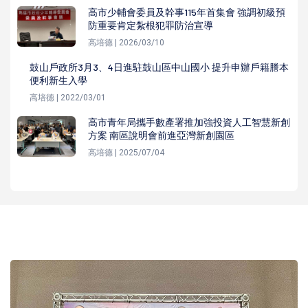
高市少輔會委員及幹事115年首集會 強調初級預
防重要肯定紮根犯罪防治宣導
高培德 | 2026/03/10
鼓山戶政所3月3、4日進駐鼓山區中山國小 提升申辦戶籍謄本
便利新生入學
高培德 | 2022/03/01
高市青年局攜手數產署推加強投資人工智慧新創
方案 南區說明會前進亞灣新創園區
高培德 | 2025/07/04