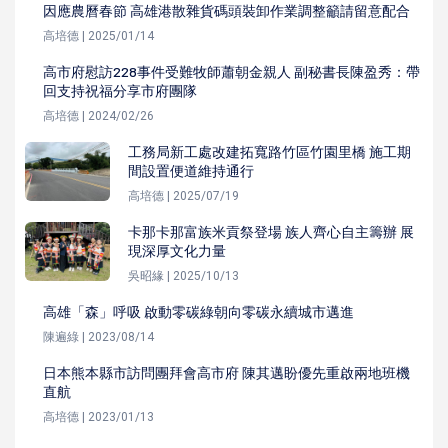
因應農曆春節 高雄港散雜貨碼頭裝卸作業調整籲請留意配合
高培德 | 2025/01/14
高市府慰訪228事件受難牧師蕭朝金親人 副秘書長陳盈秀：帶
回支持祝福分享市府團隊
高培德 | 2024/02/26
工務局新工處改建拓寬路竹區竹園里橋 施工期
間設置便道維持通行
高培德 | 2025/07/19
卡那卡那富族米貢祭登場 族人齊心自主籌辦 展
現深厚文化力量
吳昭緣 | 2025/10/13
高雄「森」呼吸 啟動零碳綠朝向零碳永續城市邁進
陳遍綠 | 2023/08/14
日本熊本縣市訪問團拜會高市府 陳其邁盼優先重啟兩地班機
直航
高培德 | 2023/01/13