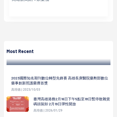
高培德
2023高雄愛河端午龍舟嘉年華135隊報名 連鎖旅店總座領軍
法國米其林主廚組隊挑戰
Most Recent
高培德 | 2023/06/21
2023國際知名期刊數位轉型先鋒賽 高雄長庚醫院藥劑部數位
藥事創新照護榮膺首獎
高培德 | 2023/10/03
臺灣高雄港務2月16日下午5點至18日暫停散雜貨
碼頭裝卸 2月19日彈性開放
高培德 | 2026/01/29