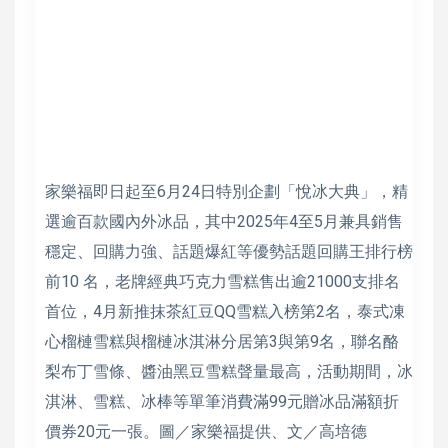
家樂福即日起至6月24日特別企劃「悅冰大典」，精
選逾百款國內外冰品，其中2025年4至5月兼具銷售
穩定、回購力強、話題爆紅等優勢話題回購王排行榜
前10 名，老牌經典巧克力雪糕售出逾21000支排名
首位，4月新推抹茶紅豆QQ雪糕入榜第2名，泰式凍
心榴槤雪糕與榴槤冰淇淋分居第3與第9名，聯名酪
梨布丁雪條、醬油黑豆雪糕聲量最高，活動期間，冰
淇淋、雪糕、冰棒等單筆消費滿99元贈冰品滿額折
價券20元一張。圖／家樂福提供、文／高培德