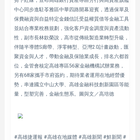
剪下紅綵，宣布高雄銀行資產專區分行與高資產旗艦
中心同步進駐苓雅區中華四路開幕迎賓，透過保單及
保費融資與自益特定金錢信託受益權質借等金融工具
並結合專業稅務規劃，強化客戶資金調度與資產流動
性，副市長林欽榮說，高市從傳統製造業轉型升級，
伴隨半導體S廊帶、淨零轉型、亞灣2.0計畫啟動，匯
聚資金與人才，帶動金融及保險業成長，排名六都首
位，金管會核定高雄專區56家金融機構試辦業務，
另有68家攜手市府簽約，期待業者運用在地經營優
勢，串連國立中山大學、高雄金融科技創新園區等能
量，型塑完善，金融生態系。圖與文／高培德
#高雄捷運報 #高雄在地媒體 #高雄新聞 #鮮新聞 #