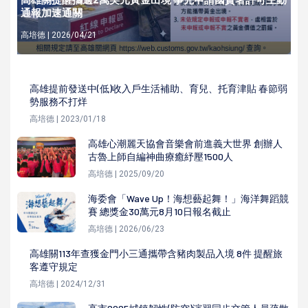
通報加速通關
高培德 | 2026/04/21
高雄提前發送中(低)收入戶生活補助、育兒、托育津貼 春節弱
勢服務不打烊
高培德 | 2023/01/18
高雄心潮麗天協會音樂會前進義大世界 創辦人
古魯上師自編神曲療癒紓壓1500人
高培德 | 2025/09/20
海委會「Wave Up！海想藝起舞！」海洋舞蹈競
賽 總獎金30萬元8月10日報名截止
高培德 | 2026/06/23
高雄關113年查獲金門小三通攜帶含豬肉製品入境 8件 提醒旅
客遵守規定
高培德 | 2024/12/31