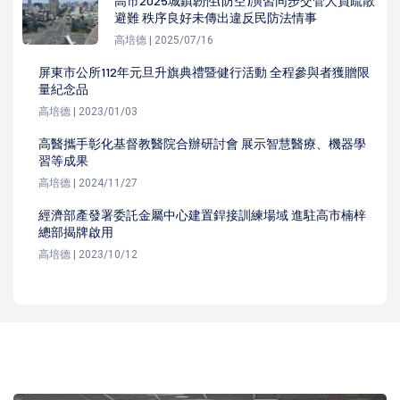
高市2025城鎮韌性(防空)演習同步交管人員疏散
避難 秩序良好未傳出違反民防法情事
高培德 | 2025/07/16
屏東市公所112年元旦升旗典禮暨健行活動 全程參與者獲贈限
量紀念品
高培德 | 2023/01/03
高醫攜手彰化基督教醫院合辦研討會 展示智慧醫療、機器學
習等成果
高培德 | 2024/11/27
經濟部產發署委託金屬中心建置銲接訓練場域 進駐高市楠梓
總部揭牌啟用
高培德 | 2023/10/12