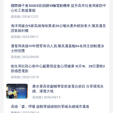
國際獅子會300E5區捐贈10輛電動機車 提升高市社會局家防中
心社工救援量能
高培德 | 2024/12/21
海洋局媒合5家高雄海味業者20公噸水產外銷加拿大 陳其邁見
證裝箱封櫃
高培德 | 2023/08/11
運發局表揚111年體育有功人員 陳其邁嘉勉54名得主頒帕運泳
士特別獎
高培德 | 2022/09/05
衛生局社區心衛中心籲重視促進心理健康 10月16、29日選映2
部感恩電影
高培德 | 2022/10/10
農水署高管處輔導室前進電台節目 分享環境永
續、灌溉大地
高培德 | 2026/04/13
高雄「森」呼吸 啟動零碳綠朝向零碳永續城市邁進
陳遍綠 | 2023/08/14