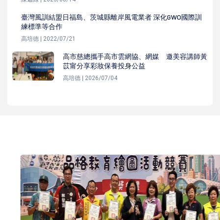
臺灣風訓結盟日福島、茨城縣離岸風電業者 深化GWO國際訓
練標準等合作
高培德 | 2022/07/21
高市慈總攜手高市雲網協、網媒 邀美容講師黃
苡甯分享彩妝保養投身公益
高培德 | 2026/07/04