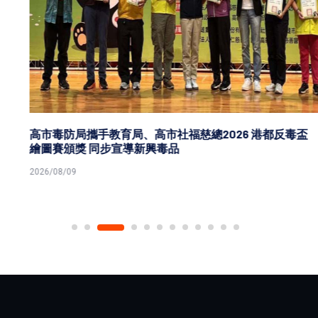
高市毒防局攜手教育局、高市社福慈總2026 港都反毒盃
繪圖賽頒獎 同步宣導新興毒品
2026/08/09