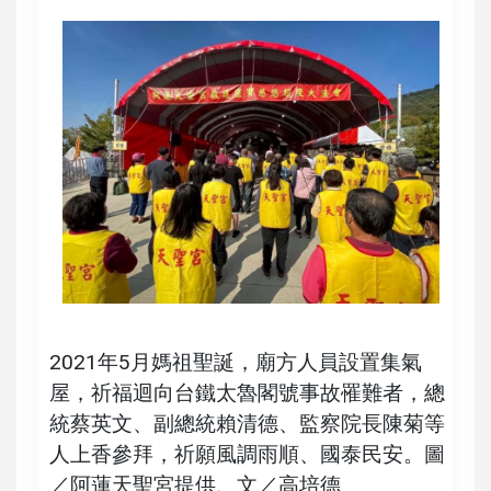
2021年5月媽祖聖誕，廟方人員設置集氣
屋，祈福迴向台鐵太魯閣號事故罹難者，總
統蔡英文、副總統賴清德、監察院長陳菊等
人上香參拜，祈願風調雨順、國泰民安。圖
／阿蓮天聖宮提供、文／高培德