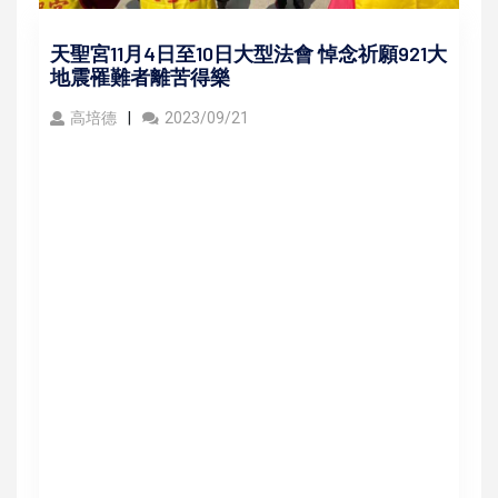
天聖宮11月4日至10日大型法會 悼念祈願921大
地震罹難者離苦得樂
高培德
2023/09/21