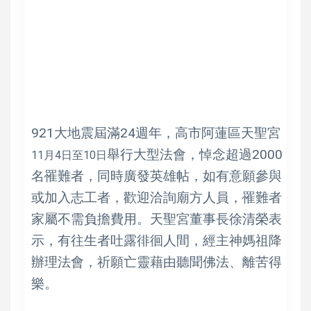
921大地震屆滿24週年，高市阿蓮區天聖宮
舉行大型法會，悼念超過2000
11月4日至10日
名罹難者，同時廣發英雄帖，如有意願參與
或加入志工者，歡迎洽詢廟方人員，罹難者
家屬不需負擔費用。天聖宮董事長徐清榮表
示，有往生者吐露徘徊人間，經主神媽祖降
辦理法會，祈願亡靈藉由聽聞佛法、離苦得
樂。