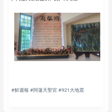
#鮮週報 #阿蓮天聖宮 #921大地震