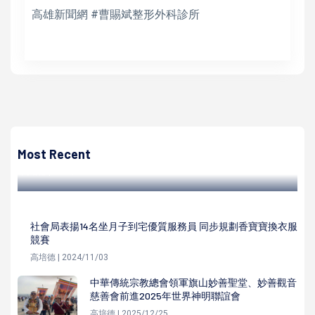
高雄新聞網 #曹賜斌整形外科診所
高培德
雞誤闖高雄輕軌C35凱旋武昌站幸未釀災 司機員鳴笛示警回
報行控中心
Most Recent
高培德 | 2022/05/05
社會局表揚14名坐月子到宅優質服務員 同步規劃香寶寶換衣服
競賽
高培德 | 2024/11/03
中華傳統宗教總會領軍旗山妙善聖堂、妙善觀音
慈善會前進2025年世界神明聯誼會
高培德 | 2025/12/25