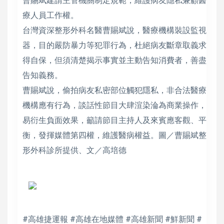
曹賜斌建請主管機關制定規範，維護病友隱私兼顧醫
療人員工作權。
台灣資深整形外科名醫曹賜斌說，醫療機構裝設監視
器，目的嚴防暴力等犯罪行為，杜絕病友斷章取義求
得自保，但須清楚揭示事實並主動告知消費者，善盡
告知義務。
曹賜斌說，偷拍病友私密部位觸犯隱私，非合法醫療
機構應有行為，談話性節目大肆渲染淪為商業操作，
易衍生負面效果，籲請節目主持人及來賓應客觀、平
衡，發揮媒體第四權，維護醫病權益。圖／曹賜斌整
形外科診所提供、文／高培德
#高雄捷運報 #高雄在地媒體 #高雄新聞 #鮮新聞 #