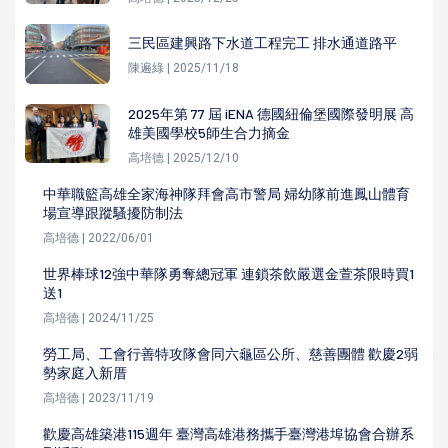
三民區建興路下水道工程完工 排水通道路平
陳遍綠 | 2025/11/18
2025年第 77 屆 iENA 德國紐倫堡國際發明展 高
雄美國學校5師生合力摘金
高培德 | 2025/12/10
中華職籃高雄全家海神隊拜會高市警局 婦幼隊前進鳳山體育
場宣導跟蹤騷擾防制法
高培德 | 2022/06/01
世界棒球12強中華隊勇奪總冠軍 連鎖茶飲嚴選金萱茶限時買1
送1
高培德 | 2024/11/25
勞工局、工會行善特攻隊會同六龜區公所、慈善團體 歡慶2弱
勢家庭入新厝
高培德 | 2023/11/19
歡慶高雄築港115週年 臺灣高雄港務攜手臺灣港埠協會合辦系