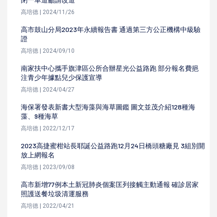
高培德 | 2024/11/26
高市鼓山分局2023年永續報告書 通過第三方公正機構中級驗
證
高培德 | 2024/09/10
南家扶中心攜手旗津區公所合辦星光公益路跑 部分報名費挹
注青少年據點兒少保護宣導
高培德 | 2024/04/27
海保署發表新書大型海藻與海草圖鑑 圖文並茂介紹128種海
藻、9種海草
高培德 | 2022/12/17
2023高捷蜜柑站長耶誕公益路跑12月24日橋頭糖廠見 3組別開
放上網報名
高培德 | 2023/09/08
高市新增77例本土新冠肺炎個案匡列接觸主動通報 確診居家
照護送餐垃圾清運服務
高培德 | 2022/04/21