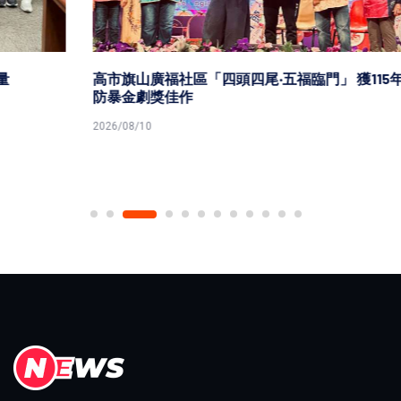
高市旗山廣福社區「四頭四尾‧五福臨門」 獲115年衛福部
防暴金劇獎佳作
2026/08/10