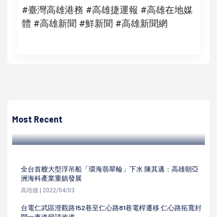
#臺灣高雄港務 #高雄捷運報 #高雄在地媒
體 #高雄新聞 #鮮新聞 #高雄新聞網
高培德
北家扶中心岡山兩地宣導兒少保護 螺絲廠攜手扶輪社捐贈兒
保專車一輛
Most Recent
高培德 | 2022/10/02
全台首艘大型浮吊船「環海翡翠輪」下水 陳其邁：高雄朝亞
洲海科產業重鎮發展
高培德 | 2022/04/03
台電仁武區澄觀路152巷至仁心路81巷電桿遷移 仁心路拓寬封
閉一車道籲請改道