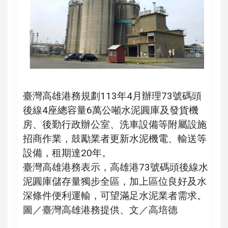
臺灣高雄港務規劃113年4月辦理73號碼頭
後線4座總容量6萬公噸水泥圓庫及發貨機
房、後勤行政辦公室、洗車設備等附屬設施
招商作業，鼓勵業者更新水泥機電、輸送等
設備，租期達20年。
臺灣高雄港務表示，高雄港73號碼頭後線水
泥圓庫儲存量獨步全區，加上區位良好及水
深條件便利運輸，可望滿足水泥業者需求。
圖／臺灣高雄港務提供、文／高培德