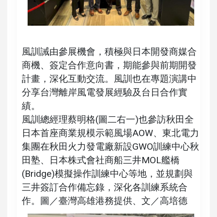
風訓誡由參展機會，積極與日本開發商媒合
商機、簽定合作意向書，期能參與前期開發
計畫，深化互動交流。風訓也在專題演講中
分享台灣離岸風電發展經驗及台日合作實
績。
風訓總經理蔡明格(圖二右一)也參訪秋田全
日本首座商業規模示範風場AOW、東北電力
集團在秋田火力發電廠新設GWO訓練中心秋
田塾、日本株式會社商船三井MOL艦橋
(Bridge)模擬操作訓練中心等地，並規劃與
三井簽訂合作備忘錄，深化各訓練系統合
作。圖／臺灣高雄港務提供、文／高培德