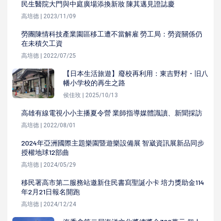
民生醫院大門與中庭廣場添換新妝 陳其邁見證誌慶
高培德 | 2023/11/09
勞團陳情科技產業園區移工遭不當解雇 勞工局：勞資關係仍
在未積欠工資
高培德 | 2022/07/25
【日本生活旅遊】廢校再利用：東吉野村・旧八
幡小学校的再生之路
侯佳玫 | 2025/10/13
高雄有線電視小小主播夏令營 業師指導媒體識讀、新聞採訪
高培德 | 2022/08/01
2024年亞洲國際主題樂園暨遊樂設備展 智崴資訊展新品同步
授權地球12部曲
高培德 | 2024/05/29
移民署高市第二服務站邀新住民書寫聖誕小卡 培力獎助金114
年2月21日報名開跑
高培德 | 2024/12/24