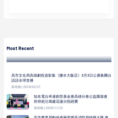
高培德
中颱山陀兒重創高市捷運系統 市府訪視感謝相關單位全力搶
通
Most Recent
高培德 | 2024/10/04
高市文化局高雄劇投資影集《鹽水大飯店》3月3日公廣集團台
語語全球首播
高培德 | 2024/02/27
知名電台串連創世基金會高雄分會公益園遊會
所得挹注籌建花蓮分院經費
高培德 | 2025/11/22
高市農業局動保處兩度攜手消防局特搜大隊 邀