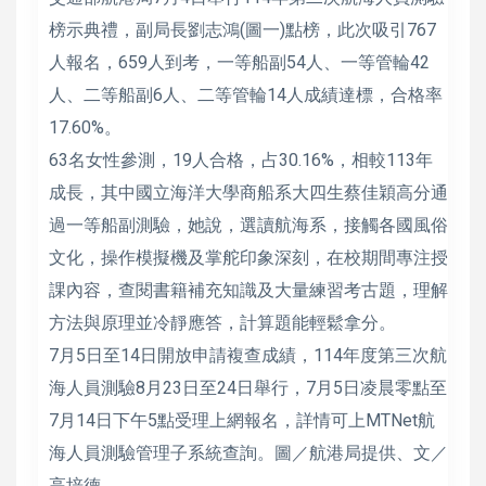
榜示典禮，副局長劉志鴻(圖一)點榜，此次吸引767
人報名，659人到考，一等船副54人、一等管輪42
人、二等船副6人、二等管輪14人成績達標，合格率
17.60%。
63名女性參測，19人合格，占30.16%，相較113年
成長，其中國立海洋大學商船系大四生蔡佳穎高分通
過一等船副測驗，她說，選讀航海系，接觸各國風俗
文化，操作模擬機及掌舵印象深刻，在校期間專注授
課內容，查閱書籍補充知識及大量練習考古題，理解
方法與原理並冷靜應答，計算題能輕鬆拿分。
7月5日至14日開放申請複查成績，114年度第三次航
海人員測驗8月23日至24日舉行，7月5日凌晨零點至
7月14日下午5點受理上網報名，詳情可上MTNet航
海人員測驗管理子系統查詢。圖／航港局提供、文／
高培德