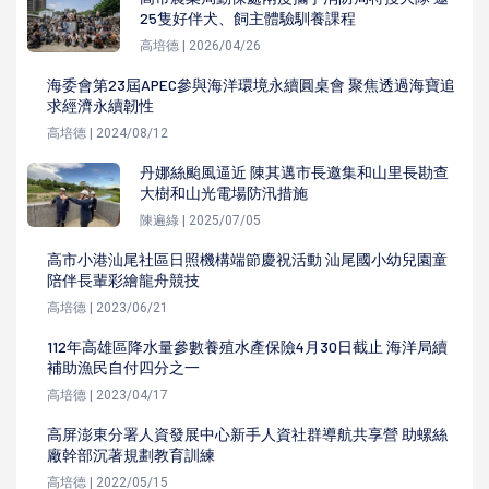
25隻好伴犬、飼主體驗馴養課程
高培德 | 2026/04/26
海委會第23屆APEC參與海洋環境永續圓桌會 聚焦透過海寶追
求經濟永續韌性
高培德 | 2024/08/12
丹娜絲颱風逼近 陳其邁市長邀集和山里長勘查
大樹和山光電場防汛措施
陳遍綠 | 2025/07/05
高市小港汕尾社區日照機構端節慶祝活動 汕尾國小幼兒園童
陪伴長輩彩繪龍舟競技
高培德 | 2023/06/21
112年高雄區降水量參數養殖水產保險4月30日截止 海洋局續
補助漁民自付四分之一
高培德 | 2023/04/17
高屏澎東分署人資發展中心新手人資社群導航共享營 助螺絲
廠幹部沉著規劃教育訓練
高培德 | 2022/05/15