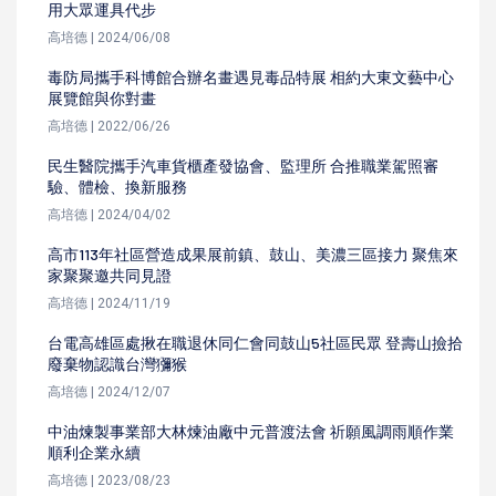
用大眾運具代步
高培德 | 2024/06/08
毒防局攜手科博館合辦名畫遇見毒品特展 相約大東文藝中心
展覽館與你對畫
高培德 | 2022/06/26
民生醫院攜手汽車貨櫃產發協會、監理所 合推職業駕照審
驗、體檢、換新服務
高培德 | 2024/04/02
高市113年社區營造成果展前鎮、鼓山、美濃三區接力 聚焦來
家聚聚邀共同見證
高培德 | 2024/11/19
台電高雄區處揪在職退休同仁會同鼓山5社區民眾 登壽山撿拾
廢棄物認識台灣獼猴
高培德 | 2024/12/07
中油煉製事業部大林煉油廠中元普渡法會 祈願風調雨順作業
順利企業永續
高培德 | 2023/08/23