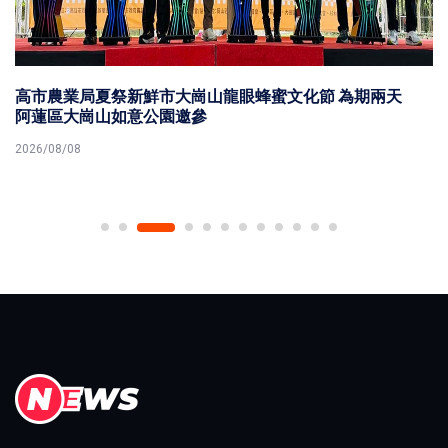
高市農業局夏祭新鮮市大崗山龍眼蜂蜜文化節 為期兩天
阿蓮區大崗山如意公園邀參
2026/08/08