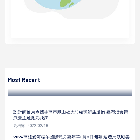
高培德
農委會高雄區農改場2023蓮霧及棗優質管理果園評鑑 高市
4農會1合作社包辦21獎
Most Recent
高培德 | 2023/01/08
設計師呂秉承攜手高市鳳山社大竹編班師生 創作臺灣燈會衛
武營主燈鳳彩飛舞
高培德 | 2022/02/10
2024高雄愛河端午國際龍舟嘉年華6月8日開幕 運發局鼓勵善