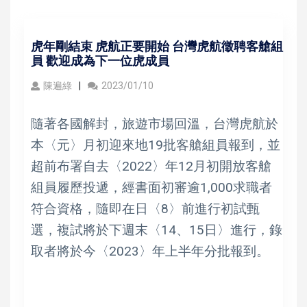
虎年剛結束 虎航正要開始 台灣虎航徵聘客艙組
員 歡迎成為下一位虎成員
陳遍綠
2023/01/10
隨著各國解封，旅遊市場回溫，台灣虎航於
本〈元〉月初迎來地19批客艙組員報到，並
超前布署自去〈2022〉年12月初開放客艙
組員履歷投遞，經書面初審逾1,000求職者
符合資格，隨即在日〈8〉前進行初試甄
選，複試將於下週末〈14、15日〉進行，錄
取者將於今〈2023〉年上半年分批報到。