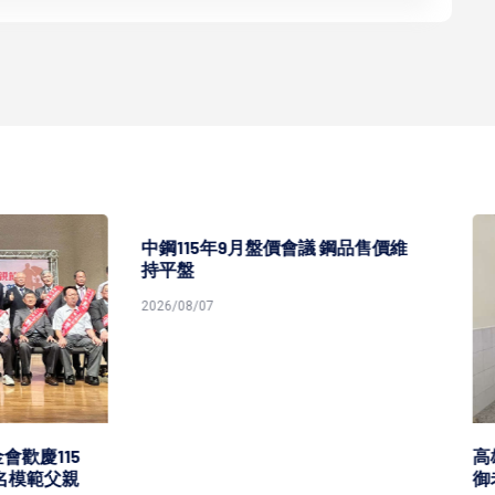
5年9月盤價會議 鋼品售價維
7
高雄市榮服處攜青溪總會共築
御老平台