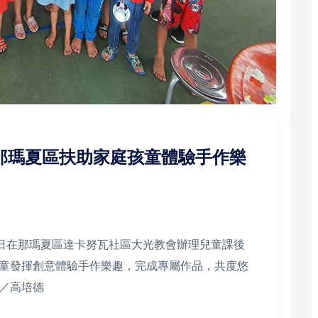
那瑪夏區扶助家庭孩童體驗手作樂
6日在那瑪夏區達卡努瓦社區大光教會辦理兒童課後
童發揮創意體驗手作樂趣，完成專屬作品，共度悠
／高培德