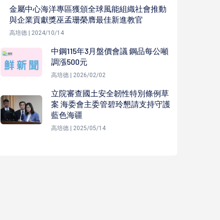
金屬中心海洋專區獲頒全球風能組織社會推動
與企業貢獻獎巫孟珊榮膺最佳新進教官
高培德 | 2024/10/14
中鋼115年3月盤價會議 鋼品每公噸
調漲500元
高培德 | 2026/02/02
立院審查國土安全韌性特別條例草
案 海委會主委管碧玲懇請支持守護
藍色海疆
高培德 | 2025/05/14