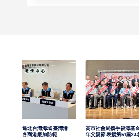
中鋼11
持平盤
2026/08/0
灣港
高市社會局攜手福澤基金會歡慶115
年父親節 表揚第51屆23名模範父親