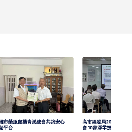
安心
高市經發局2026淨零轉型技術交流
高市勞
會 10家淨零技服廠商分享解決方案
原民就