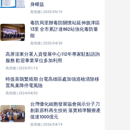
身權益
高培德 | 2025/09/10
毒防局里辦毒防關懷站延伸旗津區
13里 全市累計達862站強化毒防量
能
高培德 | 2025/04/30
高屏澎東分署人資發展中心112年專家駐點諮詢
服務 歡迎事業單位多加利用
高培德 | 2023/01/13
時值喜鵲繁殖期 台電高雄區處加強巡檢清除移
置鳥巢降停電風險
高培德 | 2024/04/02
台灣優化細胞發展協會揭示分子刀
創新原料再生技術 落實精準醫療產
值達1000億元
高培德 | 2026/04/19