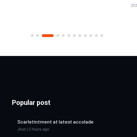
2026/08/07
Popular post
Scarletintment at latest accolade
Jhon | 2 hours ago