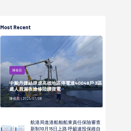
Most Recent
陳俊昌
中颱丹娜絲肆虐高雄地區停電達40048戶 3區
處人員漏夜搶修陸續復電
陳俊昌 | 2025/07/08
航港局進港船舶船東責任保險審查
新制10月15日上路 呼籲速投保維自