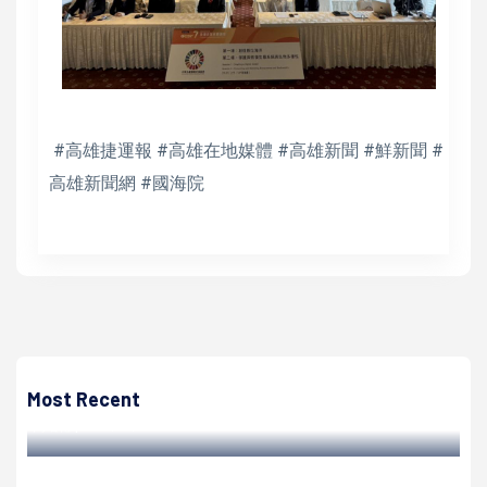
#高雄捷運報 #高雄在地媒體 #高雄新聞 #鮮新聞 #
高雄新聞網 #國海院
高培德
中颱山陀兒重創高市農損1億5736000元 農業局爭取中央現
金救助低利貸款
Most Recent
高培德 | 2024/10/10