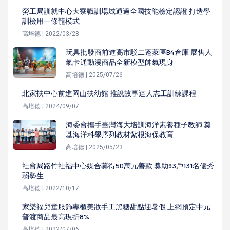
勞工局訓就中心大寮職訓場域通過全國技能檢定認證 打造學
訓檢用一條龍模式
高培德 | 2022/03/28
玩具批發商前進高市駁二蓬萊區B4倉庫 展售人
氣卡通動漫商品全新模型帥氣現身
高培德 | 2025/07/26
北家扶中心前進岡山扶幼館 推說故事達人志工訓練課程
高培德 | 2024/09/07
海委會攜手臺灣海大培訓海洋素養種子教師 奠
基海洋科學序列教材紮根海保教育
高培德 | 2025/05/23
社會局路竹社福中心媒合募得50萬元善款 獎助93戶131名優秀
弱勢生
高培德 | 2022/10/17
家樂福兒童服飾專櫃美妝手工黑糖甜點迎暑假 上網預定中元
普渡商品最高現折8%
高培德 | 2022/07/06