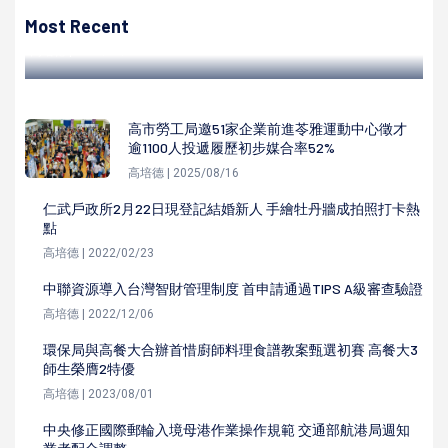
響應國際抱貓日
Most Recent
高培德 | 2022/05/27
高市勞工局邀51家企業前進苓雅運動中心徵才
逾1100人投遞履歷初步媒合率52%
高培德 | 2025/08/16
仁武戶政所2月22日現登記結婚新人 手繪牡丹牆成拍照打卡熱
點
高培德 | 2022/02/23
中聯資源導入台灣智財管理制度 首申請通過TIPS A級審查驗證
高培德 | 2022/12/06
環保局與高餐大合辦首惜廚師料理食譜教案甄選初賽 高餐大3
師生榮膺2特優
高培德 | 2023/08/01
中央修正國際郵輪入境母港作業操作規範 交通部航港局週知