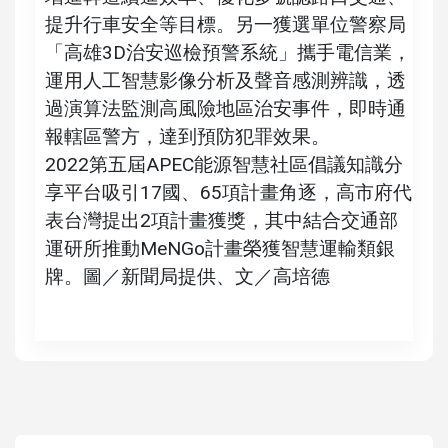
提升行車安全等目標。另一獲選單位警察局
「高雄3D治安巡檢預警系統」攜手電信業，
運用人工智慧影像分析及聲音感測辨識，透
過演算法監測高風險地區治安事件，即時通
報轄區警方，達到預防犯罪效果。
2022第五屆APEC能源智慧社區倡議知識分
享平台吸引17國、65項計畫角逐，高市府代
表台灣提出2項計畫獲獎，其中結合交通部
運研所推動MeNGo計畫榮獲智慧運輸類銀
牌。圖／新聞局提供、文／高培德
高培德
高捷商品館、墨凡美麗島商場消費集點換精美禮包 呼貓市集