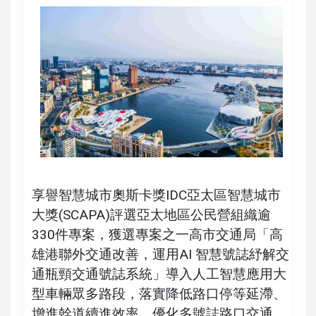
享譽智慧城市奧斯卡獎IDC亞太區智慧城市
大獎(SCAPA)評選亞太地區公民營組織逾
330件專案，獲選專案之一高市交通局「高
雄港聯外交通改善，運用AI 智慧號誌紓解交
通瓶頸交通號誌系統」導入人工智慧應用大
型車輛眾多路段，落實降低路口停等延滯、
增進幹道續進效率、優化多號誌路口交通、