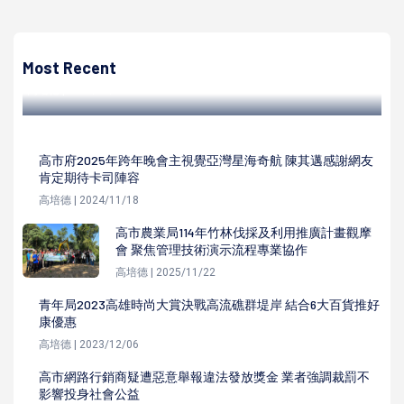
高培德
2024年第三屆海洋巡迴教育展首站抵屏東海生館 8套海洋
教具邀體驗
Most Recent
高培德 | 2024/04/02
高市府2025年跨年晚會主視覺亞灣星海奇航 陳其邁感謝網友
肯定期待卡司陣容
高培德 | 2024/11/18
高市農業局114年竹林伐採及利用推廣計畫觀摩
會 聚焦管理技術演示流程專業協作
高培德 | 2025/11/22
青年局2023高雄時尚大賞決戰高流礁群堤岸 結合6大百貨推好
康優惠
高培德 | 2023/12/06
高市網路行銷商疑遭惡意舉報違法發放獎金 業者強調裁罰不
影響投身社會公益