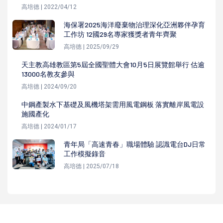
高培德 | 2022/04/12
海保署2025海洋廢棄物治理深化亞洲夥伴孕育
工作坊 12國29名專家獲獎者青年齊聚
高培德 | 2025/09/29
天主教高雄教區第5屆全國聖體大會10月5日展覽館舉行 估逾
13000名教友參與
高培德 | 2024/09/20
中鋼產製水下基礎及風機塔架需用風電鋼板 落實離岸風電設
施國產化
高培德 | 2024/01/17
青年局「高速青春」職場體驗 認識電台DJ日常
工作模擬錄音
高培德 | 2025/07/18