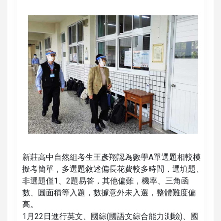
新莊高中自然組考生王彥翔認為數學A單選題相較模
擬考簡單，多選題敘述偏長花費較多時間，選填題、
非選題僅1、2題易答，其他偏難，機率、三角函
數、圓面積等入題，數據意外未入選，整體難度偏
高。
1月22日進行英文、國綜(國語文綜合能力測驗)、國