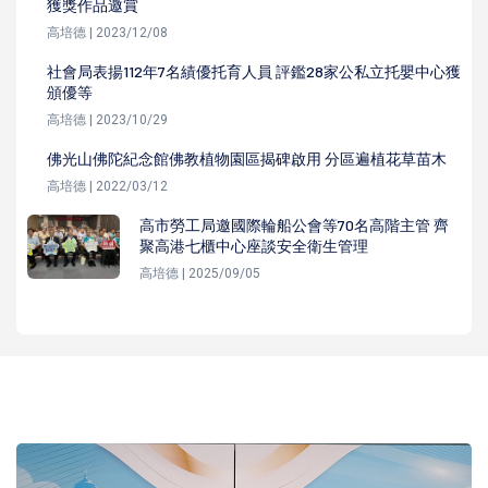
獲獎作品邀賞
高培德 | 2023/12/08
社會局表揚112年7名績優托育人員 評鑑28家公私立托嬰中心獲
頒優等
高培德 | 2023/10/29
佛光山佛陀紀念館佛教植物園區揭碑啟用 分區遍植花草苗木
高培德 | 2022/03/12
高市勞工局邀國際輪船公會等70名高階主管 齊
聚高港七櫃中心座談安全衛生管理
高培德 | 2025/09/05