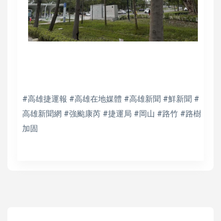
#高雄捷運報 #高雄在地媒體 #高雄新聞 #鮮新聞 #
高雄新聞網 #強颱康芮 #捷運局 #岡山 #路竹 #路樹
加固
高培德
社會局委託伊甸辦理美濃兒發服務據點 前進圖館提供篩檢服