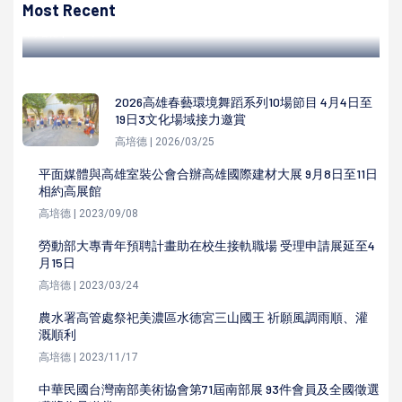
務宣導早療重要
Most Recent
高培德 | 2022/04/09
2026高雄春藝環境舞蹈系列10場節目 4月4日至
19日3文化場域接力邀賞
高培德 | 2026/03/25
平面媒體與高雄室裝公會合辦高雄國際建材大展 9月8日至11日
相約高展館
高培德 | 2023/09/08
勞動部大專青年預聘計畫助在校生接軌職場 受理申請展延至4
月15日
高培德 | 2023/03/24
農水署高管處祭祀美濃區水德宮三山國王 祈願風調雨順、灌
溉順利
高培德 | 2023/11/17
中華民國台灣南部美術協會第71屆南部展 93件會員及全國徵選