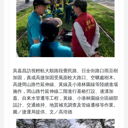
吳嘉昌訪視輕軌大順路段覺民路、日全街路口雨豆樹
加固，責成高捷加固受風面較大路口、空曠處樹木。
高捷岡山路竹延伸線、黃線及小港林園線等陸續進場
施作，岡山路竹延伸線二階進行基樁打設、邊溝加
蓋、自來水管遷等工程，黃線、小港林園線分區細部
設計、交通維持、地質補充調查及管線遷移等作業。
圖／捷運局提供、文／高培德