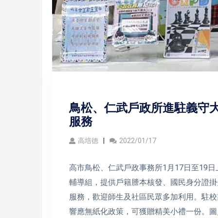
鳥松、仁武戶政所進駐義守大
服務
高培德
2022/01/17
高市鳥松、仁武戶政事務所1月17日至19
輔導組，提供戶籍謄本核發、國民身分證掛
服務，歡迎師生及社區民眾多加利用。駐校
響應無紙化政策，可獲贈精美小禮一份。圖