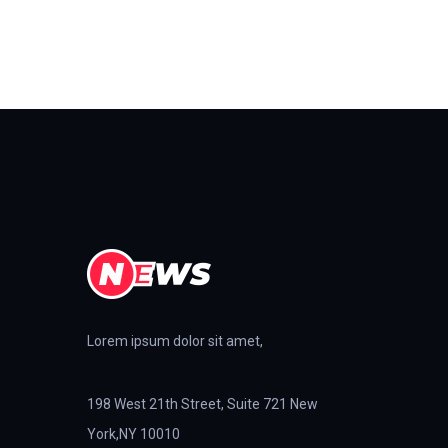
Lorem ipsum dolor sit amet,
198 West 21th Street, Suite 721 New
York,NY 10010