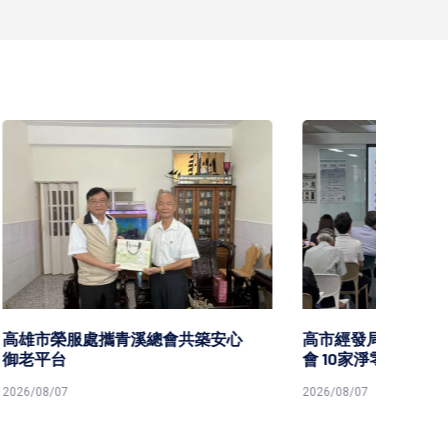
安心
高市經發局2026淨零轉型技術交流
高市勞
會 10家淨零技服廠商分享解決方案
原民就
2026/08/07
2026/08/