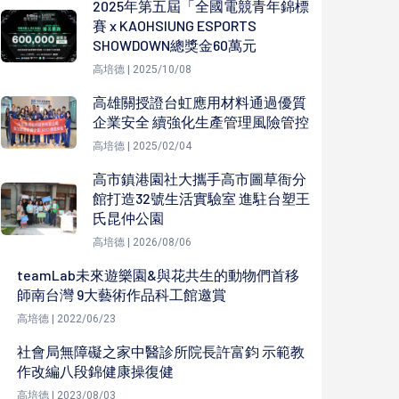
2025年第五屆「全國電競青年錦標
賽 x KAOHSIUNG ESPORTS
SHOWDOWN總獎金60萬元
高培德 | 2025/10/08
高雄關授證台虹應用材料通過優質
企業安全 續強化生產管理風險管控
高培德 | 2025/02/04
高市鎮港園社大攜手高市圖草衙分
館打造32號生活實驗室 進駐台塑王
氏昆仲公園
高培德 | 2026/08/06
teamLab未來遊樂園&與花共生的動物們首移
師南台灣 9大藝術作品科工館邀賞
高培德 | 2022/06/23
社會局無障礙之家中醫診所院長許富鈞 示範教
作改編八段錦健康操復健
高培德 | 2023/08/03