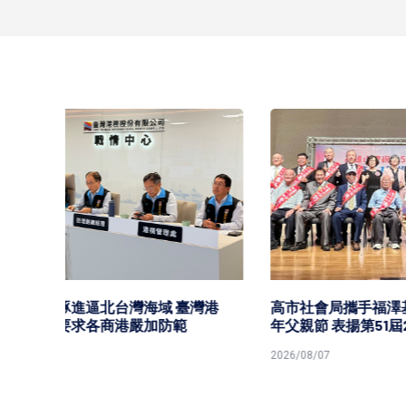
中鋼11
持平盤
2026/08/0
灣港
高市社會局攜手福澤基金會歡慶115
年父親節 表揚第51屆23名模範父親
2026/08/07