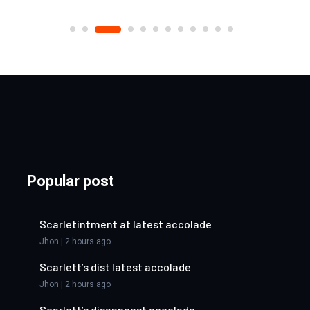
Popular post
Scarletintment at latest accolade
Jhon | 2 hours ago
Scarlett’s dist latest accolade
Jhon | 2 hours ago
Scarlett’s disappoest accolade