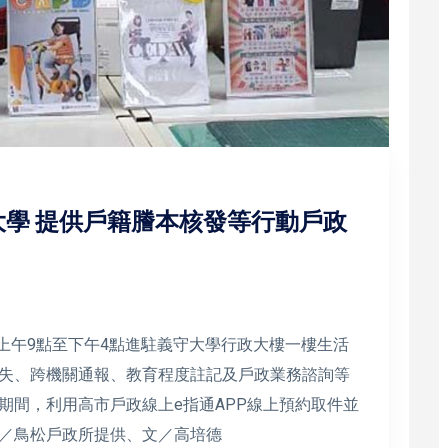
學 提供戶籍謄本核發等行動戶政
日上午9點至下午4點進駐義守大學行政大樓一樓生活
失、跨機關通報、教育程度註記及戶政業務諮詢等
期間，利用高市戶政線上e指通APP線上預約取件並
／鳥松戶政所提供、文／高培德