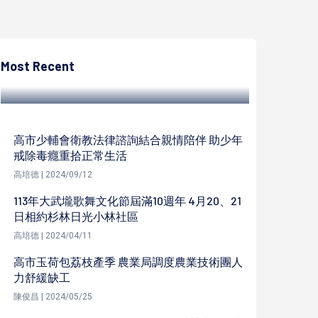
高培德
保育團體要求相關單位營救東沙群島棘冠海
星 海保署：適時會同主管機關伸援
Most Recent
高培德 | 2024/07/09
高市少輔會衛教法律諮詢結合親情陪伴 助少年
戒除毒癮重拾正常生活
高培德 | 2024/09/12
113年大武壠歌舞文化節屆滿10週年 4月20、21
日相約杉林日光小林社區
高培德 | 2024/04/11
高市玉荷包荔枝產季 農業局調度農業技術團人
力舒緩缺工
陳俊昌 | 2024/05/25