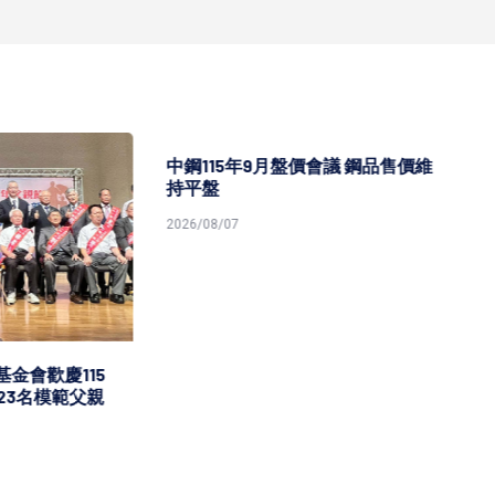
5年9月盤價會議 鋼品售價維
7
高雄市榮服處攜青溪總會共築
御老平台
2026/08/07