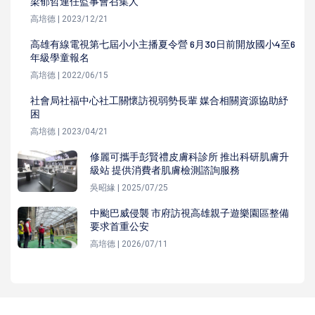
梁郁哲連任監事會召集人
高培德 | 2023/12/21
高雄有線電視第七屆小小主播夏令營 6月30日前開放國小4至6
年級學童報名
高培德 | 2022/06/15
社會局社福中心社工關懷訪視弱勢長輩 媒合相關資源協助紓
困
高培德 | 2023/04/21
修麗可攜手彭賢禮皮膚科診所 推出科研肌膚升
級站 提供消費者肌膚檢測諮詢服務
吳昭緣 | 2025/07/25
中颱巴威侵襲 市府訪視高雄親子遊樂園區整備
要求首重公安
高培德 | 2026/07/11