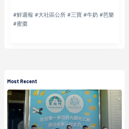
#鮮週報 #大社區公所 #三寶 #牛奶 #芭樂
#蜜棗
Most Recent