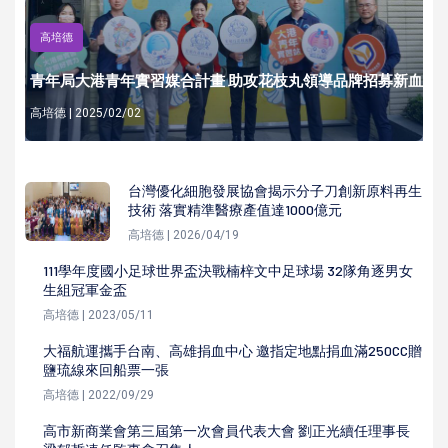
高培德
青年局大港青年實習媒合計畫 助攻花枝丸領導品牌招募新血
高培德 | 2025/02/02
台灣優化細胞發展協會揭示分子刀創新原料再生
技術 落實精準醫療產值達1000億元
高培德 | 2026/04/19
111學年度國小足球世界盃決戰楠梓文中足球場 32隊角逐男女
生組冠軍金盃
高培德 | 2023/05/11
大福航運攜手台南、高雄捐血中心 邀指定地點捐血滿250CC贈
鹽琉線來回船票一張
高培德 | 2022/09/29
高市新商業會第三屆第一次會員代表大會 劉正光續任理事長