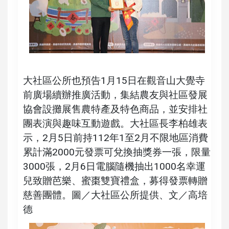
大社區公所也預告1月15日在觀音山大覺寺
前廣場續辦推廣活動，集結農友與社區發展
協會設攤展售農特產及特色商品，並安排社
團表演與趣味互動遊戲。大社區長李柏雄表
示，2月5日前持112年1至2月不限地區消費
累計滿2000元發票可兌換抽獎券一張，限量
3000張，2月6日電腦隨機抽出1000名幸運
兒致贈芭樂、蜜棗雙寶禮盒，募得發票轉贈
慈善團體。圖／大社區公所提供、文／高培
德