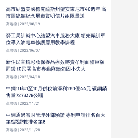
高市結盟美國德克薩斯州聖安東尼市40週年 高
市圖總館紀念展邀賞明信片組限量送
高培德 | 2022/08/19
勞工局訓就中心結盟汽車服務大廠 領先職訓單
位導入油電車修護應用教學課程
高培德 | 2022/06/07
新住民宣稱彩妝保養品療效轉賣牟利面臨巨額
罰鍰 移民署高市專勤隊籲勿因小失大
高培德 | 2022/04/18
中鋼111年1至10月併稅前淨利290億44元 碳鋼銷
售量7276379公噸
高培德 | 2022/11/21
中鋼通過智財管理外部驗證 專利申請排名百大
第9認證數排名第8
高培德 | 2022/11/28