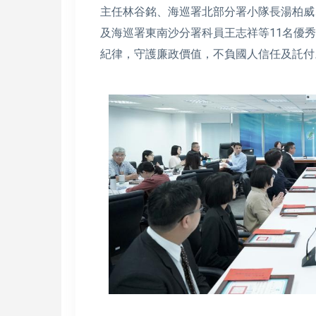
主任林谷銘、海巡署北部分署小隊長湯柏威
及海巡署東南沙分署科員王志祥等11名優
紀律，守護廉政價值，不負國人信任及託付