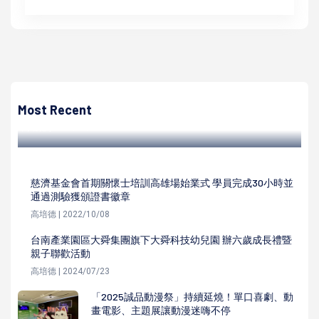
高培德
台灣中油煉製事業部贈65部再生電腦 嘉惠永清國小、大灣
國中、仁武高中師生
Most Recent
高培德 | 2022/01/20
慈濟基金會首期關懷士培訓高雄場始業式 學員完成30小時並
通過測驗獲頒證書徽章
高培德 | 2022/10/08
台南產業園區大舜集團旗下大舜科技幼兒園 辦六歲成長禮暨
親子聯歡活動
高培德 | 2024/07/23
「2025誠品動漫祭」持續延燒！單口喜劇、動
畫電影、主題展讓動漫迷嗨不停