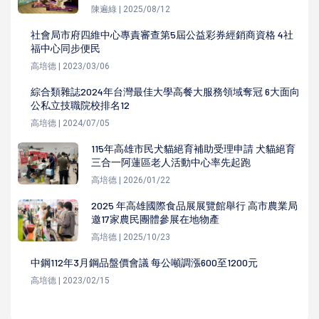
陳遍綠 | 2025/08/12
社會局市府四維中心專責審查第5屆公益彩券經銷商資格 4社
福中心同步便民
高培德 | 2023/03/06
綜合類雜誌2024年台灣最佳大學高餐大服務領域奪冠 6大面向
公私立技職院校排名12
高培德 | 2024/07/05
115年高雄市民犬貓絕育補助受理申請 犬貓絕育
三合一阿蓮區老人活動中心率先起跑
高培德 | 2026/01/22
2025 年高雄國際食品展展覽館舉行 高市農業局
邀17家農民團體參展在地物產
高培德 | 2025/10/23
中鋼112年3月鋼品盤價會議 每公噸調漲600至1200元
高培德 | 2023/02/15