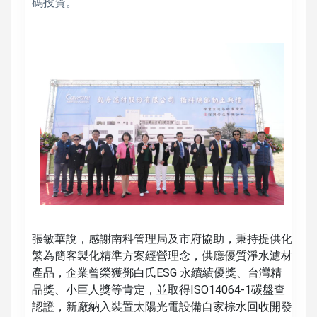
碼投資。
張敏華說，感謝南科管理局及市府協助，秉持提供化
繁為簡客製化精準方案經營理念，供應優質淨水濾材
產品，企業曾榮獲鄧白氏ESG 永續績優獎、台灣精
品獎、小巨人獎等肯定，並取得ISO14064-1碳盤查
認證，新廠納入裝置太陽光電設備自家棕水回收開發