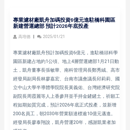
專業濾材廠凱舟加碼投資6億元進駐橋科園區
新建營運總部 預計2026年底投產
高培德
2025/01/21
專業濾材廠凱舟預計加碼投資6億元，進駐橋頭科學
園區新建占地約1公頃、地上4層營運總部1月21日動
土，凱舟董事長張敏華、南科管理局長鄭秀絨、高市
經發局副局長林廖嘉宏、台南市議會議長邱莉莉、國
立中山大學半導體學院院長黃義佑、台灣經濟研究院
副院長周霞麗等人上香參拜並手持金鏟鏟土，祈願工
程如期如質完成，預計2026年底正式投產，並新增
200名員工，朝2030年營業額達標逾10億元邁進。
經發局長廖泰翔說，凱舟營運20年，感謝凱業者加