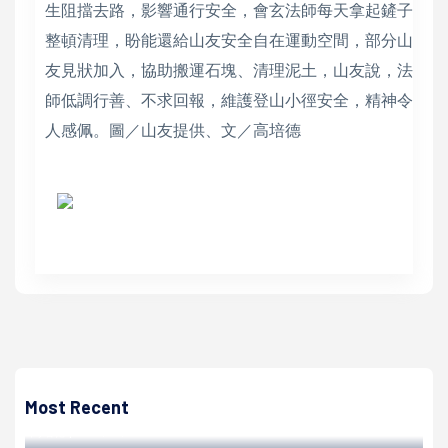
生阻擋去路，影響通行安全，會玄法師每天拿起鏟子
整頓清理，盼能還給山友安全自在運動空間，部分山
友見狀加入，協助搬運石塊、清理泥土，山友說，法
師低調行善、不求回報，維護登山小徑安全，精神令
人感佩。圖／山友提供、文／高培德
高培德
家樂福饗月中秋月餅精選多款獻禮 5大肉品海鮮組合團圓烤
肉選擇
Most Recent
高培德 | 2024/08/14