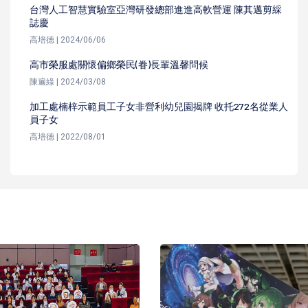
台灣人工智慧實驗室亞灣研發總部進進高軟營運 陳其邁剪綵
誌慶
高培德 | 2024/06/06
高市榮服處關懷偏鄉榮民(眷)長輩溫馨問候
陳遍綠 | 2024/03/08
加工處楠梓示範員工子女非營利幼兒園揭牌 收托272名從業人
員子女
高培德 | 2022/08/01