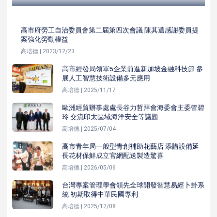
高市府勞工自治委員會第二屆第四次會議 陳其邁感謝委員提
案強化勞動權益
高培德 | 2023/12/23
高市經發局領軍5企業前進新加坡金融科技節 參
展人工智慧技術設備多元應用
高培德 | 2025/11/17
歐洲經貿辦事處處長谷力哲拜會海委會主委管碧
玲 交流印太區域海洋安全等議題
高培德 | 2025/07/04
高市青年局一般型青創補助花藝店 添購設備延
長花材保鮮成立官網配送製造驚喜
高培德 | 2026/05/06
台灣專案管理學會領先全球開發智慧易經卜卦系
統 初期取得中華民國專利
高培德 | 2025/12/08