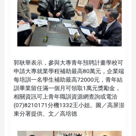
郭耿華表示，參與大專青年預聘計畫學校可
申請大專就業學程補助最高80萬元，企業端
每培訓一名學生補助最高72000元，青年結
訓畢業留任滿一個月可領取1萬元獎勵金，
相關資訊可上青年職訓資源網查詢或電洽
(07)8210171分機1332王小姐。圖／高屏澎
東分署提供、文／高培德