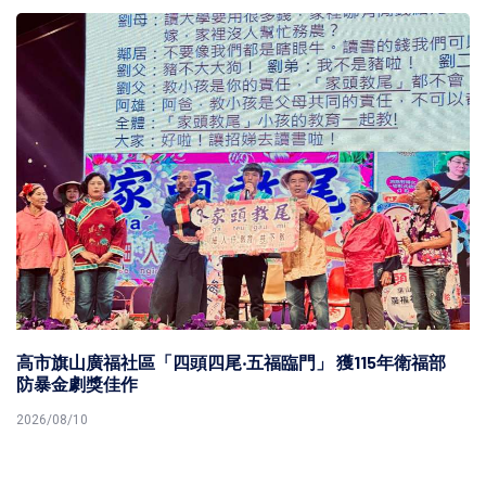
高市旗山廣福社區「四頭四尾‧五福臨門」 獲115年衛福部
防暴金劇獎佳作
2026/08/10