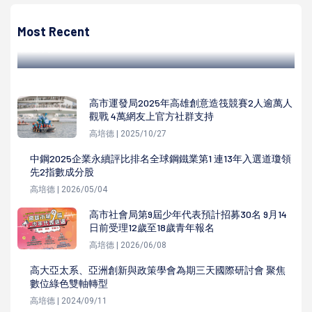
創業追夢故事分享！港台創業青年聊大灣區分享生活與城市
風貌
Most Recent
陳遍綠 | 2023/08/30
高市運發局2025年高雄創意造筏競賽2人逾萬人
觀戰 4萬網友上官方社群支持
高培德 | 2025/10/27
中鋼2025企業永續評比排名全球鋼鐵業第1 連13年入選道瓊領
先2指數成分股
高培德 | 2026/05/04
高市社會局第9屆少年代表預計招募30名 9月14
日前受理12歲至18歲青年報名
高培德 | 2026/06/08
高大亞太系、亞洲創新與政策學會為期三天國際研討會 聚焦
數位綠色雙軸轉型
高培德 | 2024/09/11