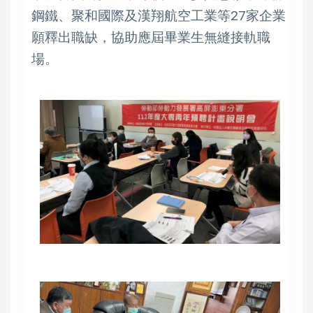
鋼鐵、聚和國際及漢翔航空工業等27家企業
願釋出職缺，協助應屆畢業生無縫接軌職
場。