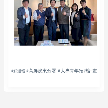
高屏澎東分署 #大專青年預聘計畫
#鮮週報 #
陳遍綠