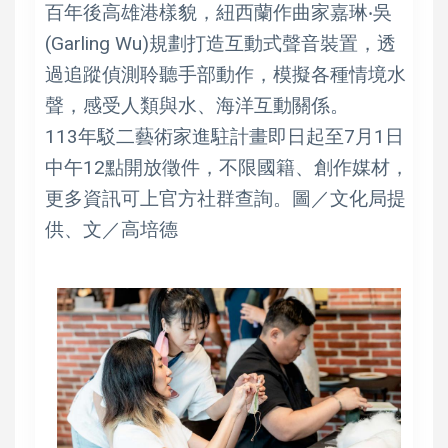
百年後高雄港樣貌，紐西蘭作曲家嘉琳‧吳
(Garling Wu)規劃打造互動式聲音裝置，透
過追蹤偵測聆聽手部動作，模擬各種情境水
聲，感受人類與水、海洋互動關係。
113年駁二藝術家進駐計畫即日起至7月1日
中午12點開放徵件，不限國籍、創作媒材，
更多資訊可上官方社群查詢。圖／文化局提
供、文／高培德