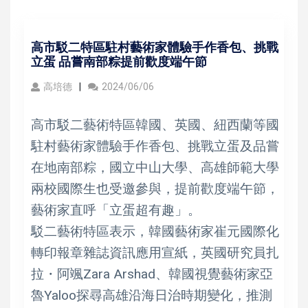
高市駁二特區駐村藝術家體驗手作香包、挑戰
立蛋 品嘗南部粽提前歡度端午節
高培德
2024/06/06
高市駁二藝術特區韓國、英國、紐西蘭等國
駐村藝術家體驗手作香包、挑戰立蛋及品嘗
在地南部粽，國立中山大學、高雄師範大學
兩校國際生也受邀參與，提前歡度端午節，
藝術家直呼「立蛋超有趣」。
駁二藝術特區表示，韓國藝術家崔元國際化
轉印報章雜誌資訊應用宣紙，英國研究員扎
拉・阿颯Zara Arshad、韓國視覺藝術家亞
魯Yaloo探尋高雄沿海日治時期變化，推測