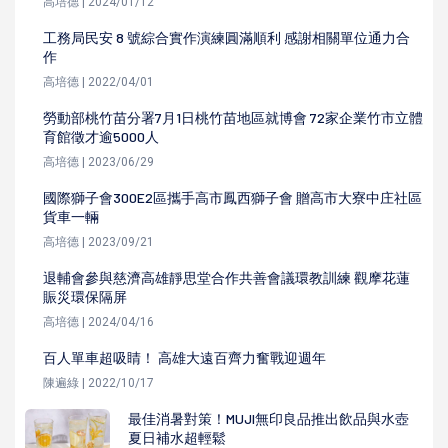
高培德 | 2024/01/12
工務局民安 8 號綜合實作演練圓滿順利 感謝相關單位通力合
作
高培德 | 2022/04/01
勞動部桃竹苗分署7月1日桃竹苗地區就博會 72家企業竹市立體
育館徵才逾5000人
高培德 | 2023/06/29
國際獅子會300E2區攜手高市鳳西獅子會 贈高市大寮中庄社區
貨車一輛
高培德 | 2023/09/21
退輔會參與慈濟高雄靜思堂合作共善會議環教訓練 觀摩花蓮
賑災環保隔屏
高培德 | 2024/04/16
百人單車超吸睛！ 高雄大遠百齊力奮戰迎週年
陳遍綠 | 2022/10/17
最佳消暑對策！MUJI無印良品推出飲品與水壺
夏日補水超輕鬆