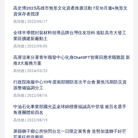
高史博2023高雄市無形文化資產推廣活動 7至10月邀4無形文
資保存者授課
高培德 | 2023/06/17
全球半導體封裝材料領導品牌台灣住友培科 進駐高市大發工
業區擴建新廠動土
高培德 | 2022/09/05
高屏澎東分署青年職發中心化身ChatGPT智庫回應求職難題 新
推3大服務方案
高培德 | 2024/03/23
行政院南服中心111年度南部聯防首次平台會 聚焦汛期防災資
源整備協調分工
高培德 | 2022/08/16
中油石化事業部國光盃桌球錦標賽福誠高中登場 逾百名選手
角逐團體前四名
高培德 | 2022/08/19
屏縣獅子鄉公所快閃台北一日限定展售會 造勢加溫獅子好芒
芒果狂想音樂節