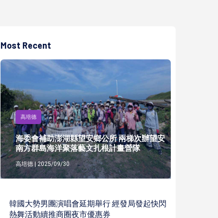
Most Recent
高培德
海委會補助澎湖縣望安鄉公所 兩梯次辦望安
南方群島海洋聚落藝文扎根計畫營隊
高培德 | 2025/09/30
韓國大勢男團演唱會延期舉行 經發局發起快閃
熱舞活動續推商圈夜市優惠券