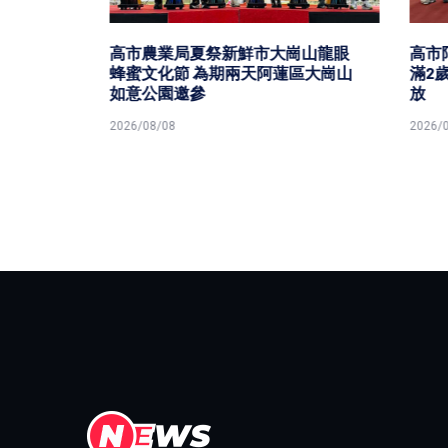
峰論壇
務共
高市農業局夏祭新鮮市大崗山龍眼
高市阿蓮
蜂蜜文化節 為期兩天阿蓮區大崗山
滿2歲童
如意公園邀參
放
2026/08/08
2026/08/0