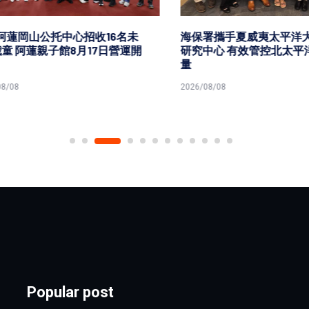
岡山公托中心招收16名未
海保署攜手夏威夷太平洋大學
 阿蓮親子館8月17日營運開
研究中心 有效管控北太平洋
量
8
2026/08/08
Popular post