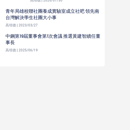
高培德 | 2026/07/30
青年局雄校聯社團養成實驗室成立社吧 領先南
台灣解決學生社團大小事
高培德 | 2023/03/27
中鋼第19屆董事會第1次會議 推選黃建智續任董
事長
高培德 | 2025/06/19