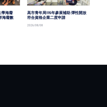
海廢
高市青年局115年參展補助 彈性開放
因應中
海廢數
符合資格企業二度申請
灣海峽
亂航行
2026/08/08
2026/08/