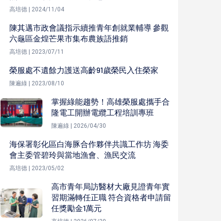
高培德 | 2024/11/04
陳其邁市政會議指示續推青年創就業輔導 參觀
六龜區金煌芒果市集布農族語推銷
高培德 | 2023/07/11
榮服處不遺餘力護送高齡91歲榮民入住榮家
陳遍綠 | 2023/08/10
掌握綠能趨勢！高雄榮服處攜手合
隆電工開辦電纜工程培訓專班
陳遍綠 | 2026/04/30
海保署彰化區白海豚合作夥伴共識工作坊 海委
會主委管碧玲與當地漁會、漁民交流
高培德 | 2023/05/02
高市青年局訪醫材大廠見證青年實
習期滿轉任正職 符合資格者申請留
任獎勵金1萬元