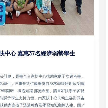
家扶中心 嘉惠37名經濟弱勢學生
拔尖計劃，贈書全台家扶中心扶助家庭子女參考書，
37名學生，理事長劉仁義舉例自身求學經驗期勉受贈
7年開辦「擁抱知識‧擁抱希望」贈書家扶學子客製
能賦予學生支持力量。南家扶中心扶幼主委謝武吉
勵扶助家庭孩子透過教育及學習知識翻轉人生。圖／