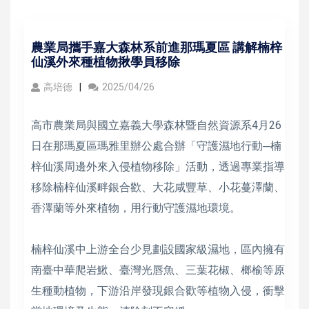
農業局攜手嘉大森林系前進那瑪夏區 講解楠梓
仙溪外來種植物揪學員移除
高培德
2025/04/26
高市農業局與國立嘉義大學森林暨自然資源系4月26
日在那瑪夏區瑪雅里辦公處合辦「守護濕地行動─楠
梓仙溪周邊外來入侵植物移除」活動，透過專業指導
移除楠梓仙溪畔銀合歡、大花咸豐草、小花蔓澤蘭、
香澤蘭等外來植物，用行動守護濕地環境。
楠梓仙溪中上游全台少見劃設國家級濕地，區內擁有
南臺中華爬岩鰍、臺灣光唇魚、三葉花椒、榔榆等原
生種動植物，下游沿岸發現銀合歡等植物入侵，衝擊