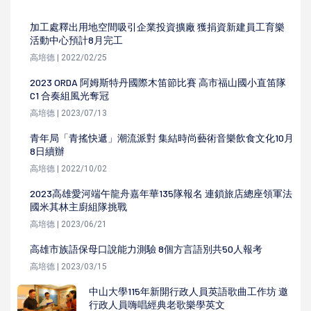
加工處釋出用地空間吸引企業投資擴廠 獲捐資新建員工育樂
活動中心預計8月完工
高培德 | 2022/02/25
2023 ORDA 阿姆斯特丹國際木笛節比賽 高市福山國小直笛隊
C1 合奏組風光奪冠
高培德 | 2023/07/13
青年局「青搖快遞」潮流派對 集結時尚藝術音樂飲食文化10月
8日續辦
高培德 | 2022/10/02
2023高雄愛河端午龍舟嘉年華135隊報名 連鎖旅店總座領軍法
國米其林主廚組隊挑戰
高培德 | 2023/06/21
高雄市族語保母口說能力測驗 8個方言語別共50人報考
高培德 | 2023/03/15
中山大學115年新開行政人員英語歌曲工作坊 邀
行政人員嗨唱經典老歌樂學英文