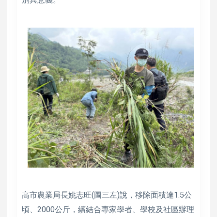
高市農業局長姚志旺(圖三左)說，移除面積達1.5公
頃、2000公斤，續結合專家學者、學校及社區辦理