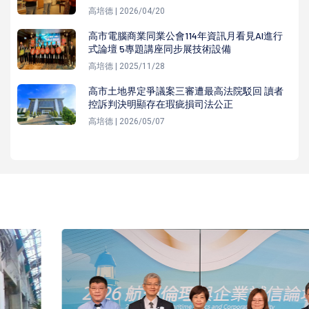
高培德 | 2026/04/20
高市電腦商業同業公會114年資訊月看見AI進行
式論壇 5專題講座同步展技術設備
高培德 | 2025/11/28
高市土地界定爭議案三審遭最高法院駁回 讀者
控訴判決明顯存在瑕疵損司法公正
高培德 | 2026/05/07