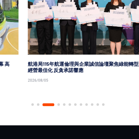
航港局115年航運倫理與企業誠信論壇聚焦綠能轉型廉潔
經營最佳化 反貪承諾響應
2026/08/05