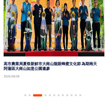
高市農業局夏祭新鮮市大崗山龍眼蜂蜜文化節 為期兩天
阿蓮區大崗山如意公園邀參
2026/08/08