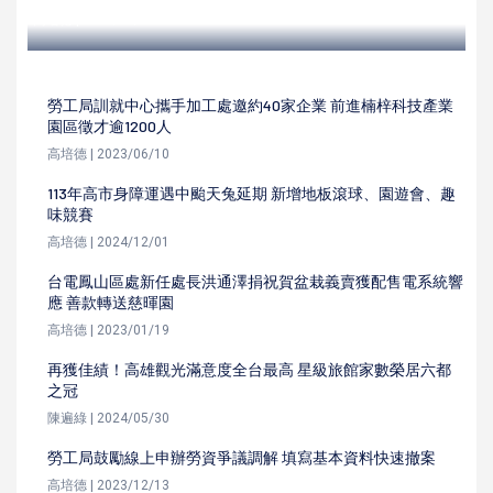
高培德 | 2023/07/25
勞工局訓就中心攜手加工處邀約40家企業 前進楠梓科技產業
園區徵才逾1200人
高培德 | 2023/06/10
113年高市身障運遇中颱天兔延期 新增地板滾球、園遊會、趣
味競賽
高培德 | 2024/12/01
台電鳳山區處新任處長洪通澤捐祝賀盆栽義賣獲配售電系統響
應 善款轉送慈暉園
高培德 | 2023/01/19
再獲佳績！高雄觀光滿意度全台最高 星級旅館家數榮居六都
之冠
陳遍綠 | 2024/05/30
勞工局鼓勵線上申辦勞資爭議調解 填寫基本資料快速撤案
高培德 | 2023/12/13