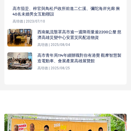
高市茄萣、梓官與鳥松戶政所前進二仁溪、彌陀海岸光廊 揪
40名未婚男女互動聯誼
高培德 | 2023/07/10
西南氣流壟罩高市逾一週降雨量逾2200公釐 慈
濟高雄災變中心安置災民配送物資
高培德 | 2025/08/04
高市青年局114年續辦職對你有港覺 觀摩智慧製
造電動車、會展產業高雄展覽館
高培德 | 2025/08/25