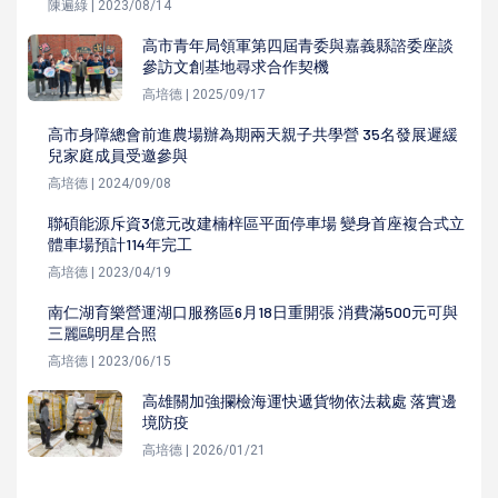
陳遍綠 | 2023/08/14
高市青年局領軍第四屆青委與嘉義縣諮委座談
參訪文創基地尋求合作契機
高培德 | 2025/09/17
高市身障總會前進農場辦為期兩天親子共學營 35名發展遲緩
兒家庭成員受邀參與
高培德 | 2024/09/08
聯碩能源斥資3億元改建楠梓區平面停車場 變身首座複合式立
體車場預計114年完工
高培德 | 2023/04/19
南仁湖育樂營運湖口服務區6月18日重開張 消費滿500元可與
三麗鷗明星合照
高培德 | 2023/06/15
高雄關加強攔檢海運快遞貨物依法裁處 落實邊
境防疫
高培德 | 2026/01/21