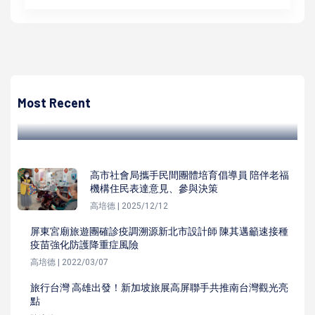
高培德
鳳山區武慶二路船天然氣管線老舊破損洩漏 經發局啟動應變
通知業者協處
Most Recent
高培德 | 2022/04/15
高市社會局攜手民間團體培育倡導員 陪伴老福
機構住民表達意見、參與決策
高培德 | 2025/12/12
屏東宮廟旅遊團確診疫調溯源新北市設計師 陳其邁籲速接種
疫苗強化防護降重症風險
高培德 | 2022/03/07
旅行台灣 高雄出發！新加坡旅展高屏聯手共推南台灣觀光亮
點