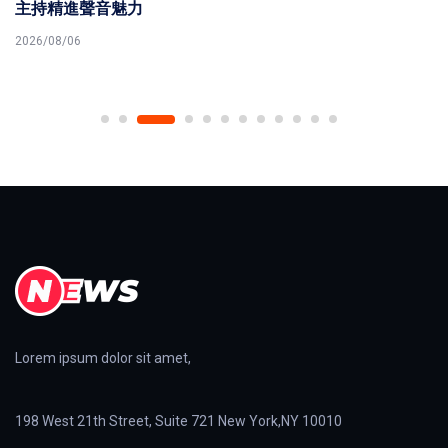
主持精進聲音魅力
2026/08/06
Lorem ipsum dolor sit amet,
198 West 21th Street, Suite 721 New York,NY 10010