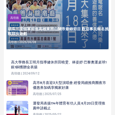
高培德
胡瓜三度領軍前進高雄東照山關帝廟錄節目 歡迎事先報名挑
戰競技遊戲
高培德 | 2025/06/08
高大學務長王明月指導健休所田曉雯、林姿妤 巴黎奧運桌球1
銀1銅獲贈金表揚
高培德 | 2024/09/12
高市8月喜迎3大型演唱會 經發局續推商圈夜市
優惠券加碼享獨家好康
高培德 | 2025/07/25
運發局表揚114年體育有功人員 6月20日受理推
薦申請截止
高培德 | 2025/05/22