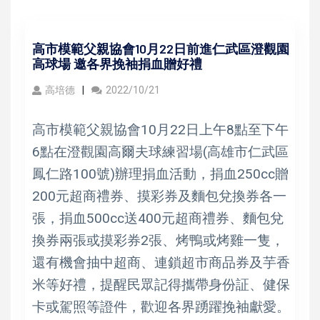
高市模範父親協會10月22日前進仁武區澄觀園
高球場 邀各界挽袖捐血贈好禮
高培德
2022/10/21
高市模範父親協會10月22日上午8點至下午
6點在澄觀園高爾夫球練習場(高雄市仁武區
鳳仁路100號)辦理捐血活動，捐血250cc贈
200元超商禮券、摸彩券及麵包兌換券各一
張，捐血500cc送400元超商禮券、麵包兌
換券兩張或摸彩券2張、烤鴨或烤雞一隻，
還有機會抽中超商、連鎖超市商品券及芋香
米等好禮，提醒民眾記得攜帶身份証、健保
卡或駕照等證件，歡迎各界踴躍挽袖獻愛。