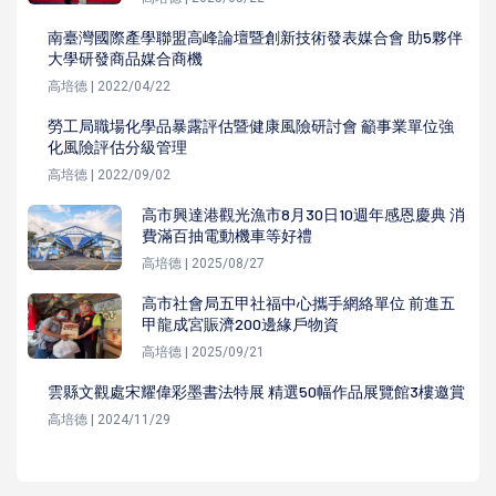
南臺灣國際產學聯盟高峰論壇暨創新技術發表媒合會 助5夥伴
大學研發商品媒合商機
高培德 | 2022/04/22
勞工局職場化學品暴露評估暨健康風險研討會 籲事業單位強
化風險評估分級管理
高培德 | 2022/09/02
高市興達港觀光漁市8月30日10週年感恩慶典 消
費滿百抽電動機車等好禮
高培德 | 2025/08/27
高市社會局五甲社福中心攜手網絡單位 前進五
甲龍成宮賑濟200邊緣戶物資
高培德 | 2025/09/21
雲縣文觀處宋耀偉彩墨書法特展 精選50幅作品展覽館3樓邀賞
高培德 | 2024/11/29