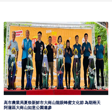
高市農業局夏祭新鮮市大崗山龍眼蜂蜜文化節 為期兩天
阿蓮區大崗山如意公園邀參