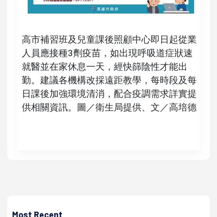
高市補習班及兒童課後照顧中心即日起從業
人員應接種3劑疫苗，如出現呼吸道症狀速
就醫並在家休息一天，經快篩陰性才能出
勤。建議各機構改採遠距教學，每時段及每
日課後加強環境清消，配合疫調需求詳實提
供相關資訊。圖／衛生局提供、文／高培德
高培德
2023 第三屆亞灣新創大南方高展館舉行 青年局領軍18家青
創企業參展
Most Recent