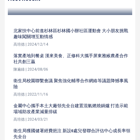
高培德 | 2023/08/25
北家扶中心前進杉林區杉林國小辦社區運動會 大小朋友挑戰
趣味闖關增互動情感
高培德 | 2024/12/14
落實產地到餐桌 漢來美食、正修科大攜手屏東雅緱農產合作
社共創三贏
陳遍綠 | 2024/08/06
衛生局校園聯繫會議 聚焦強化輔導合作網絡等議題降憾事風
險
高培德 | 2022/11/16
金屬中心攜手本土大廠領先全台建置混氫燃燒鍋爐 打造示範
場域助攻產業減量排碳
高培德 | 2024/03/21
衛生局獲國健署經費挹注 新設6處兒發聯合評估中心成長率領
先全台