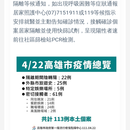
隔離等候通知，如出現呼吸困難等症狀通報
居家照護中心(07)7151911或119等候指示
安排就醫並主動告知確診情況，接觸確診個
案居家隔離並使用快篩試劑，呈現陽性者速
前往社區篩檢站PCR檢測。