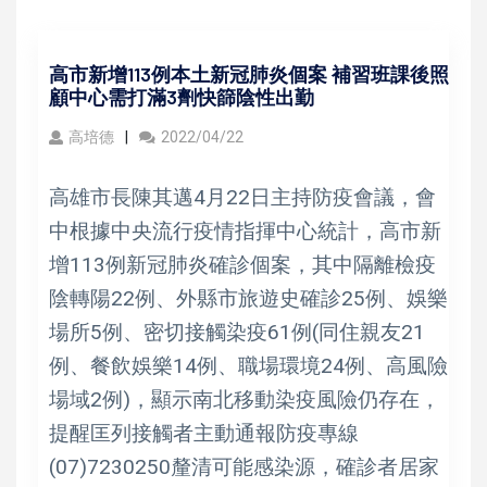
高市新增113例本土新冠肺炎個案 補習班課後照
顧中心需打滿3劑快篩陰性出勤
高培德
2022/04/22
高雄市長陳其邁4月22日主持防疫會議，會
中根據中央流行疫情指揮中心統計，高市新
增113例新冠肺炎確診個案，其中隔離檢疫
陰轉陽22例、外縣市旅遊史確診25例、娛樂
場所5例、密切接觸染疫61例(同住親友21
例、餐飲娛樂14例、職場環境24例、高風險
場域2例)，顯示南北移動染疫風險仍存在，
提醒匡列接觸者主動通報防疫專線
(07)7230250釐清可能感染源，確診者居家