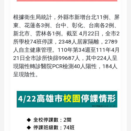
根據衛生局統計，外縣市新增台北11例、屏
東、花蓮各3例、台中、彰化、台南各2例、
新北市、雲林各1例。截至 4月22日，全市2
所學校74班停課，2348人居家隔離，2789
人自主健康管理。110年第34週至111年4月
21日全市診所快篩99687人，其中224人呈
現陽性轉診醫院PCR檢測40人陽性，184人
呈現陰性。