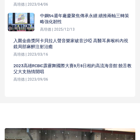
高培德 | 2023/04/06
中鋼54週年廠慶聚焦傳承永續 續推兩軸三轉策
略強化韌性
高培德 | 2025/12/13
入圍金曲獎阿卡貝拉人聲音樂家破音沙啞 高醫耳鼻喉科內視
鏡局部麻醉注射治癒
高培德 | 2023/03/16
2023高雄RCBIC霹靂舞國際大賽9月9日相約高流海音館 饒舌教
父大支熱情開唱
高培德 | 2023/09/06