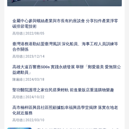
金屬中心參與螺絲產業與市長有約座談會 分享扣件產業淨零
碳排節電技術
高培德 | 2022/08/05
臺灣港務港勤結盟臺灣風訓 深化船員、海事工程人員訓練等
合作關係
高培德 | 2023/12/14
高雄大遠百響應SDGs 實踐永續發展 舉辦「郵愛最美 愛無限公
益總動員」
陳遍綠 | 2024/03/18
聖功醫院護理之家住民搭乘輕軌 前進量販店重溫購物樂趣
高培德 | 2024/10/22
高市楠梓區興昌社區照顧據點幸福興昌學堂揭牌 落實在地老
化就近服務
高培德 | 2022/03/10