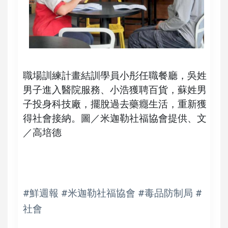
職場訓練計畫結訓學員小彤任職餐廳，吳姓
男子進入醫院服務、小浩獲聘百貨，蘇姓男
子投身科技廠，擺脫過去藥癮生活，重新獲
得社會接納。圖／米迦勒社福協會提供、文
／高培德
#鮮週報 #米迦勒社福協會 #毒品防制局 #
社會