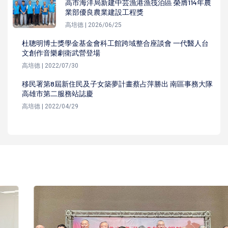
高市海洋局新建中芸漁港漁筏泊區 榮膺114年農
業部優良農業建設工程獎
高培德 | 2026/06/25
杜聰明博士獎學金基金會科工館跨域整合座談會 一代醫人台
文創作音樂劇衛武營登場
高培德 | 2022/07/30
移民署第8屆新住民及子女築夢計畫蔡占萍勝出 南區事務大隊
高雄市第二服務站誌慶
高培德 | 2022/04/29