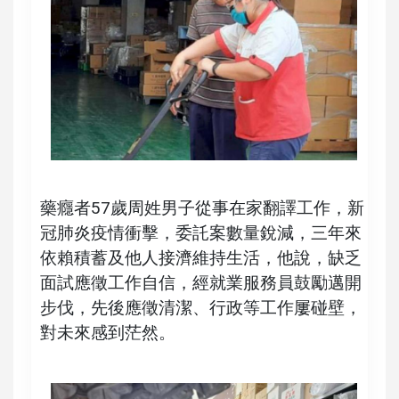
藥癮者57歲周姓男子從事在家翻譯工作，新
冠肺炎疫情衝擊，委託案數量銳減，三年來
依賴積蓄及他人接濟維持生活，他說，缺乏
面試應徵工作自信，經就業服務員鼓勵邁開
步伐，先後應徵清潔、行政等工作屢碰壁，
對未來感到茫然。