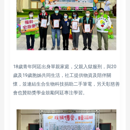
18歲青年阿廷出身單親家庭，父親入獄服刑，與20
歲及19歲胞姊共同生活，社工提供物資及陪伴關
懷，並連結生合生物科技捐助二手筆電，另天彰慈善
會也贊助獎學金鼓勵阿廷專注學習。