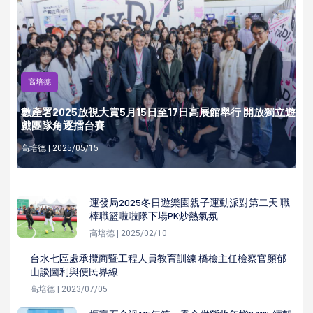
高培德
數產署2025放視大賞5月15日至17日高展館舉行 開放獨立遊
戲團隊角逐擂台賽
高培德 | 2025/05/15
運發局2025冬日遊樂園親子運動派對第二天 職
棒職籃啦啦隊下場PK炒熱氣氛
高培德 | 2025/02/10
台水七區處承攬商暨工程人員教育訓練 橋檢主任檢察官顏郁
山談圖利與便民界線
高培德 | 2023/07/05