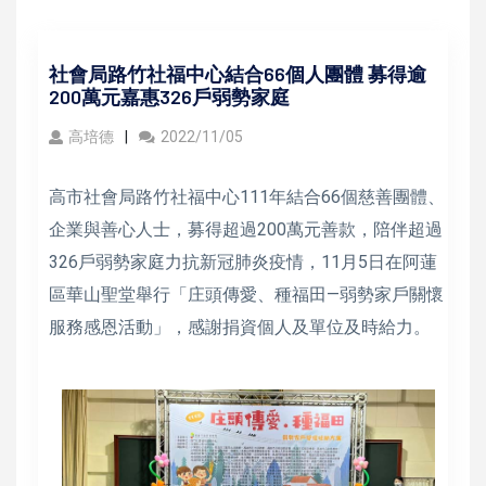
社會局路竹社福中心結合66個人團體 募得逾
200萬元嘉惠326戶弱勢家庭
高培德
2022/11/05
高市社會局路竹社福中心111年結合66個慈善團體、
企業與善心人士，募得超過200萬元善款，陪伴超過
326戶弱勢家庭力抗新冠肺炎疫情，11月5日在阿蓮
區華山聖堂舉行「庄頭傳愛、種福田—弱勢家戶關懷
服務感恩活動」，感謝捐資個人及單位及時給力。