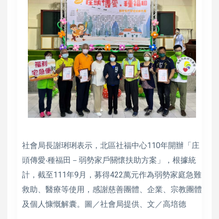
社會局長謝琍琍表示，北區社福中心110年開辦「庄
頭傳愛‧種福田－弱勢家戶關懷扶助方案」，根據統
計，截至111年9月，募得422萬元作為弱勢家庭急難
救助、醫療等使用，感謝慈善團體、企業、宗教團體
及個人慷慨解囊。圖／社會局提供、文／高培德