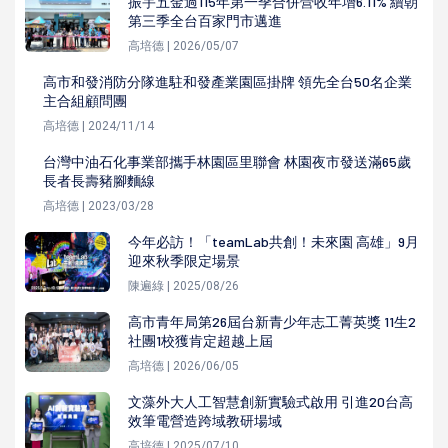
振宇五金過115年第一季合併營收年增6.11% 續朝
第三季全台百家門市邁進
高培德 | 2026/05/07
高市和發消防分隊進駐和發產業園區掛牌 領先全台50名企業
主合組顧問團
高培德 | 2024/11/14
台灣中油石化事業部攜手林園區里聯會 林園夜市發送滿65歲
長者長壽豬腳麵線
高培德 | 2023/03/28
今年必訪！「teamLab共創！未來園 高雄」9月
迎來秋季限定場景
陳遍綠 | 2025/08/26
高市青年局第26屆台新青少年志工菁英獎 11生2
社團1校獲肯定超越上屆
高培德 | 2026/06/05
文藻外大人工智慧創新實驗式啟用 引進20台高
效筆電營造跨域教研場域
高培德 | 2025/07/10