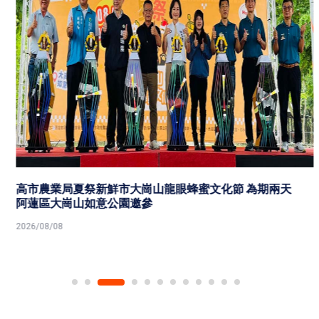
高市農業局夏祭新鮮市大崗山龍眼蜂蜜文化節 為期兩天
阿蓮區大崗山如意公園邀參
2026/08/08