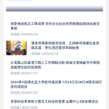
高培德 | 2023/10/12
海委會綠島志工隊成軍 領先全台結合民間救難組織強化維安
量能
高培德 | 2024/06/24
運發局專案簡報澄清湖、立德棒球場優化進度
陳其邁：學生憑證看球享銅板價
高培德 | 2025/02/10
台電鳳山區處電力職人工作體驗活動 模擬活電掩蔽等作業開
放媒體全副武裝挑戰
高培德 | 2024/11/12
2024第11屆佛光盃大學籃球邀請賽 7月23日至28日16隊高雄巨
蛋同場競技
高培德 | 2024/07/22
享譽科技界奧斯卡獎百大科技研發獎 金屬中心3技術獲肯定
高培德 | 2022/10/06