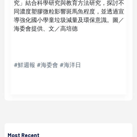
究」結合科學研究與教育方法研究，探討不
同濃度塑膠微粒影響斑馬魚程度，並透過宣
導強化國小學童垃圾減量及環保意識。圖／
海委會提供、文／高培德
#鮮週報 #海委會 #海洋日
高培德
第一屆台灣文化科技大會城市解壓縮咖哩祭 台日8組樂團獻
藝同步推咖哩主題市集
Most Recent