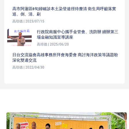
高市阿蓮區6旬婦確診本土染登途徑待釐清 衛生局呼籲落實
巡、倒、清、刷
高培德 | 2023/07/15
行政院南服中心攜手金管會、洗防辦 續辦第三
場金融知識宣導講座
高培德 | 2025/06/20
日台交流協會高雄事務所拜會海委會 商討海洋政策等議題盼
深化雙邊交流
高培德 | 2022/04/30