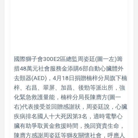
國際獅子會300E2區總監周姿廷(圖一左)籌
措48萬元社會服務金添購6部自動心臟體外
去顫器(AED)，4月18日捐贈楠梓分局旗下楠
梓、右昌、翠屏、加昌、後勁等派出所，強
化緊急救護量能，楠梓分局長陳膺方(圖一
右)代表接受並回贈感謝狀，周姿廷說，心臟
疾病排名國人十大死因第3名，適時電擊心
臟有助爭取黃金救援時間，挽回寶貴生命，
陳膺方感謝周姿廷等獅友關懷社會，呼應人