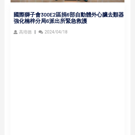
國際獅子會300E2區捐6部自動體外心臟去顫器
強化楠梓分局6派出所緊急救護
高培德
2024/04/18