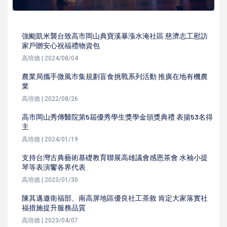
強颱凱米襲台致高市岡山典寶溪暴漲水淹社區 慈濟志工慰訪
家戶贈安心祝福禮物資包
高培德 | 2024/08/04
農業局攜手微風市集規劃盲食挑戰系列活動 推廣在地有機農
業
高培德 | 2022/08/26
高市岡山秀傳醫院第5屆優秀學生獎學金頒獎典禮 表揚53名得
主
高培德 | 2024/01/19
支持台灣古典藝術基礎教育聯展高雄議會感恩茶會 水袖小提
琴等表演饗各界代表
高培德 | 2023/01/30
陳其邁邀衛福部、南高屏地區優良社工茶敘 肯定大家落實社
福措施提升服務品質
高培德 | 2023/04/07