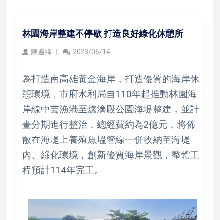
林園海岸整建不停歇 打造良好綠化休憩所
陳遍綠
2023/06/14
為打造南高雄黃金海岸，打造優質的海岸休
憩環境，市府水利局自110年起推動林園海
岸線中芸漁港至爐濟殿公園海堤整建，並計
畫分期進行整治，總經費約為2億元，將佈
散在海堤上養殖魚塭管線一併收納至海堤
內、綠化環境，創新優質海岸景觀，整體工
程預計114年完工。