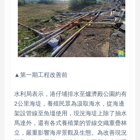
▲第一期工程改善前
水利局表示，港仔埔排水至爐濟殿公園約有
2公里海堤，養殖民眾為汲取海水，從海邊
架設管線至魚塭使用，現況海堤上除了抽水
馬達外，還有各式養殖業的管線交織重疊林
立，嚴重影響海岸景觀及生態。為改善現況