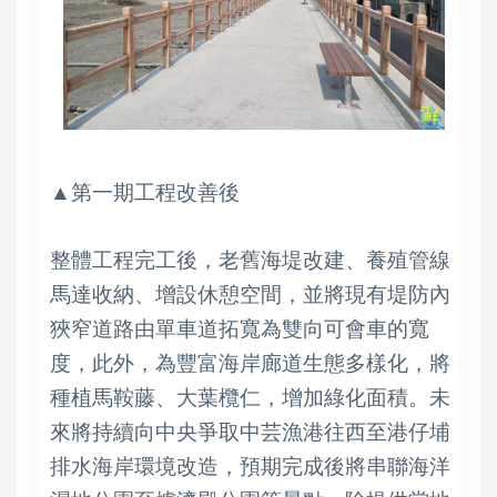
▲第一期工程改善後
整體工程完工後，老舊海堤改建、養殖管線
馬達收納、增設休憩空間，並將現有堤防內
狹窄道路由單車道拓寬為雙向可會車的寬
度，此外，為豐富海岸廊道生態多樣化，將
種植馬鞍藤、大葉欖仁，增加綠化面積。未
來將持續向中央爭取中芸漁港往西至港仔埔
排水海岸環境改造，預期完成後將串聯海洋