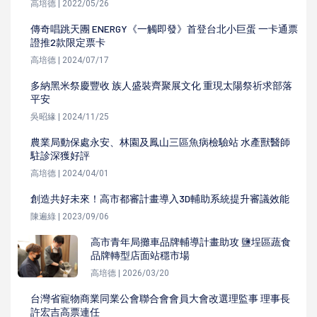
高培德 | 2022/05/26
傳奇唱跳天團 ENERGY《一觸即發》首登台北小巨蛋 一卡通票
證推2款限定票卡
高培德 | 2024/07/17
多納黑米祭慶豐收 族人盛裝齊聚展文化 重現太陽祭祈求部落
平安
吳昭緣 | 2024/11/25
農業局動保處永安、林園及鳳山三區魚病檢驗站 水產獸醫師
駐診深獲好評
高培德 | 2024/04/01
創造共好未來！高市都審計畫導入3D輔助系統提升審議效能
陳遍綠 | 2023/09/06
高市青年局攤車品牌輔導計畫助攻 鹽埕區蔬食
品牌轉型店面站穩市場
高培德 | 2026/03/20
台灣省寵物商業同業公會聯合會會員大會改選理監事 理事長
許宏吉高票連任