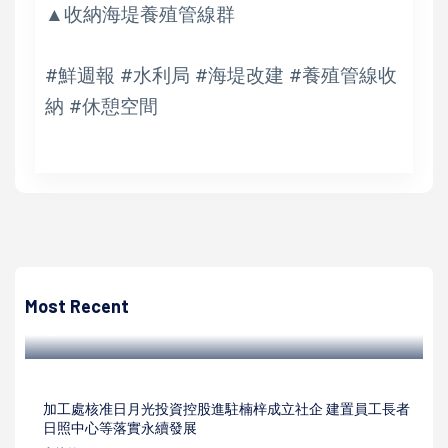
▲收納海堤養殖管線群
#鮮週報 #水利局 #海堤改建 #養殖管線收
納 #休憩空間
吳昭緣
台日美濃市疫後重啟文化交流 見證雙方深厚情誼
Most Recent
吳昭緣 | 2024/02/26
加工處核准日月光投資控股進駐楠梓成立社企 建置員工長者
日照中心等落實永續發展