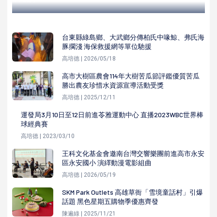
台東縣綠島鄉、大武鄉分傳柏氏中喙鯨、弗氏海
豚擱淺 海保救援網等單位馳援
高培德 | 2026/05/18
高市大樹區農會114年大樹苦瓜節評鑑優質苦瓜
勝出農友珍惜水資源宣導活動受獎
高培德 | 2025/12/11
運發局3月10日至12日前進苓雅運動中心 直播2023WBC世界棒
球經典賽
高培德 | 2023/03/10
王科文化基金會邀南台灣交響樂團前進高市永安
區永安國小 演繹動漫電影組曲
高培德 | 2026/05/19
SKM Park Outlets 高雄草衙「雪境童話村」引爆
話題 黑色星期五購物季優惠齊發
陳遍綠 | 2025/11/21