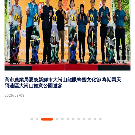
高市農業局夏祭新鮮市大崗山龍眼蜂蜜文化節 為期兩天
阿蓮區大崗山如意公園邀參
2026/08/08