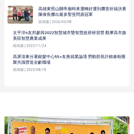
高雄東照山關帝廟時來運轉好運到擲筊祈福決賽
陳偉長擲出最多聖筊問鼎冠軍
高培德 | 2026/03/08
太平洋4友邦參與2022智慧城市暨智慧政府研習營 觀摩高市旗
美區智慧農業成果
高培德 | 2022/11/24
高屏澎東分署銀髮中心55+友善就業論壇 勞動部長許銘春盼匯
聚共識營造全齡職場
高培德 | 2023/08/18