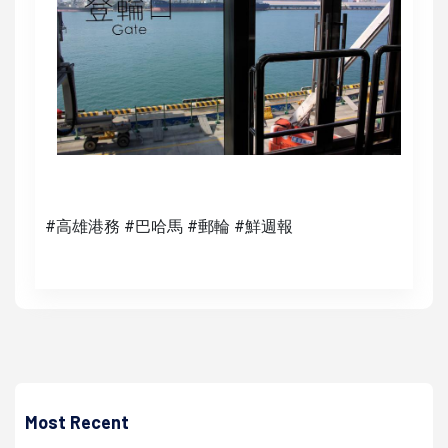
#高雄港務 #巴哈馬 #郵輪 #鮮週報
高培德
農委會農試所2月15、16日前進屏東、嘉義兩地 辦鳳梨產銷
技術說明會歡迎參與
Most Recent
高培德 | 2023/02/10