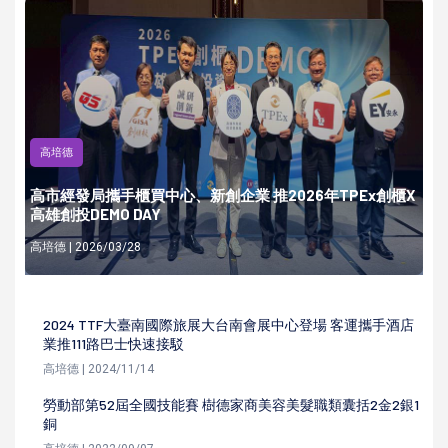
高培德
高市經發局攜手櫃買中心、新創企業 推2026年TPEx創櫃X
高雄創投DEMO DAY
高培德 | 2026/03/28
2024 TTF大臺南國際旅展大台南會展中心登場 客運攜手酒店
業推111路巴士快速接駁
高培德 | 2024/11/14
勞動部第52屆全國技能賽 樹德家商美容美髮職類囊括2金2銀1
銅