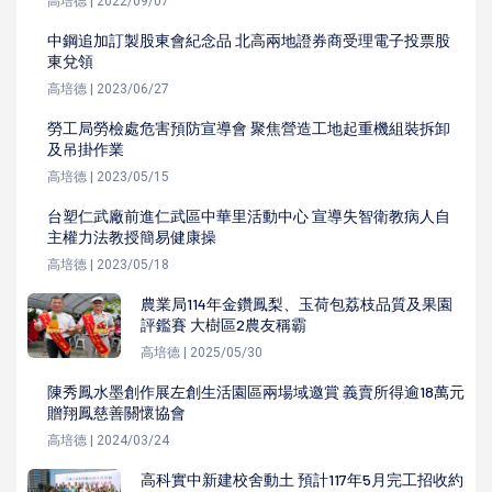
高培德 | 2022/09/07
中鋼追加訂製股東會紀念品 北高兩地證券商受理電子投票股
東兌領
高培德 | 2023/06/27
勞工局勞檢處危害預防宣導會 聚焦營造工地起重機組裝拆卸
及吊掛作業
高培德 | 2023/05/15
台塑仁武廠前進仁武區中華里活動中心 宣導失智衛教病人自
主權力法教授簡易健康操
高培德 | 2023/05/18
農業局114年金鑽鳳梨、玉荷包荔枝品質及果園
評鑑賽 大樹區2農友稱霸
高培德 | 2025/05/30
陳秀鳳水墨創作展左創生活園區兩場域邀賞 義賣所得逾18萬元
贈翔鳳慈善關懷協會
高培德 | 2024/03/24
高科實中新建校舍動土 預計117年5月完工招收約