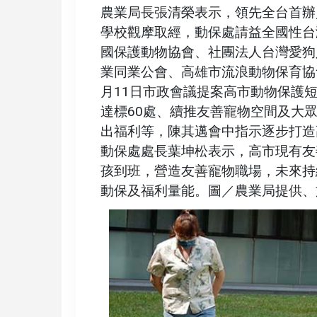
農業局長張清榮表示，領先全台首辦
學校觀摩取經，動保處請益全國性台
國保護動物協會、社團法人台灣愛狗
業同業公會、高雄市流浪動物保育協
月11日市政會議提案高市動物保護
達標60處、續推友善寵物空間及大
出福利等，陳其邁會中指示逐步打造
動保處處長葉坤松表示，高市現有友
孩到班，營造友善寵物職場，未來持
動保及福利量能。圖／農業局提供、