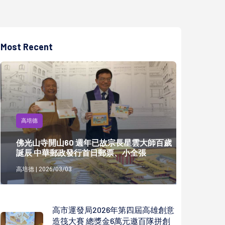
Most Recent
高培德
佛光山寺開山60 週年已故宗長星雲大師百歲
誕辰 中華郵政發行首日郵票、小全張
高培德 | 2026/03/03
高市運發局2026年第四屆高雄創意
造筏大賽 總獎金6萬元邀百隊拼創