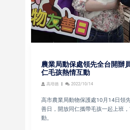
農業局動保處領先全台開辦員
仁毛孩熱情互動
高培德
2022/10/14
高市農業局動物保護處10月14日
善日，開放同仁攜帶毛孩一起上班，
動。