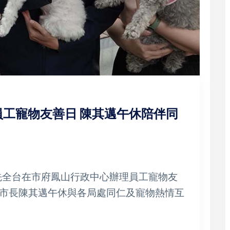
工寵物友善日 陳其邁午休陪伴同
領先全台在市府鳳山行政中心辦理員工寵物友
市長陳其邁午休與各局處同仁及寵物熱情互