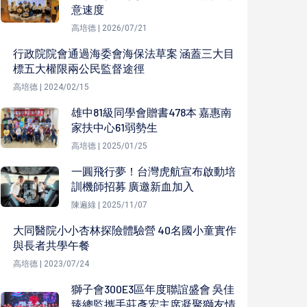
意速度
高培德 | 2026/07/21
行政院院會通過海委會海保法草案 涵蓋三大目
標五大權限兩公民監督途徑
高培德 | 2024/02/15
雄中81級同學會贈書478本 嘉惠南
家扶中心61弱勢生
高培德 | 2025/01/25
一圓飛行夢！台灣虎航宣布啟動培
訓機師招募 廣邀新血加入
陳遍綠 | 2025/11/07
大同醫院小小杏林探險體驗營 40名國小童實作
與長者共學午餐
高培德 | 2023/07/24
獅子會300E3區年度聯誼盛會 吳佳
臻總監攜手莊彥宏主席凝聚獅友情