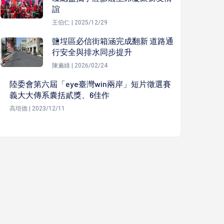
誼
王伯仁 | 2025/12/29
鹽埕區必信街箱涵完成翻新 道路通
行安全與排水同步提升
陳遍綠 | 2026/02/24
陸委會第六屆「eye臺灣win兩岸」短片徵選賽
義大大傳系囊括貳獎、6佳作
高培德 | 2023/12/11