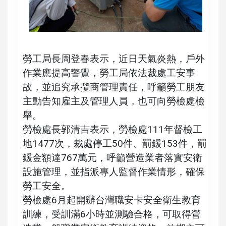
勞工局長周登春表示，近日天氣炎熱，戶外
作業應提高警覺，勞工局依法裁處工安事
故，並追究承攬商管理責任，呼籲勞工朋友
主動告知雇主及管理人員，也可向勞檢處檢
舉。
勞檢處長郭清吉表示，勞檢處111年督檢工
地1477次，裁處停工50件、罰鍰153件，罰
鍰金額達767萬元，呼籲營造業者落實安衛
設施管理，並指派專人監督作業情形，確保
勞工安全。
勞檢處6月起開辦台灣職安卡安全衛生教育
訓練，受訓滿6小時並測驗合格，可取得營