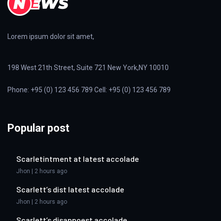
Lorem ipsum dolor sit amet,
198 West 21th Street, Suite 721 New York,NY 10010
Phone: +95 (0) 123 456 789 Cell: +95 (0) 123 456 789
Popular post
Scarletintment at latest accolade
Jhon | 2 hours ago
Scarlett’s dist latest accolade
Jhon | 2 hours ago
Scarlett’s disappoest accolade