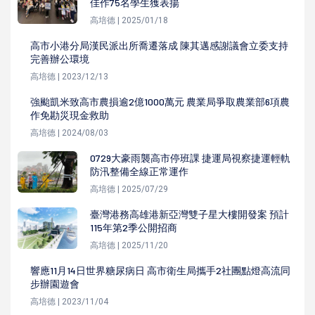
佳作75名學生獲表揚
高培德 | 2025/01/18
高市小港分局漢民派出所喬遷落成 陳其邁感謝議會立委支持
完善辦公環境
高培德 | 2023/12/13
強颱凱米致高市農損逾2億1000萬元 農業局爭取農業部6項農
作免勘災現金救助
高培德 | 2024/08/03
0729大豪雨襲高市停班課 捷運局視察捷運輕軌
防汛整備全線正常運作
高培德 | 2025/07/29
臺灣港務高雄港新亞灣雙子星大樓開發案 預計
115年第2季公開招商
高培德 | 2025/11/20
響應11月14日世界糖尿病日 高市衛生局攜手2社團點燈高流同
步辦園遊會
高培德 | 2023/11/04