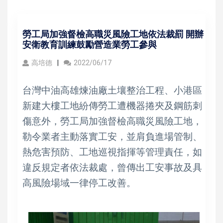
勞工局加強督檢高職災風險工地依法裁罰 開辦
安衛教育訓練鼓勵營造業勞工參與
高培德
2022/06/17
台灣中油高雄煉油廠土壤整治工程、小港區
新建大樓工地紛傳勞工遭機器捲夾及鋼筋刺
傷意外，勞工局加強督檢高職災風險工地，
勒令業者主動落實工安，並肩負進場管制、
熱危害預防、工地巡視指揮等管理責任，如
違反規定者依法裁處，曾傳出工安事故及具
高風險場域一律停工改善。