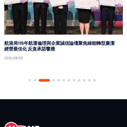
航港局115年航運倫理與企業誠信論壇聚焦綠能轉型廉潔
經營最佳化 反貪承諾響應
2026/08/05