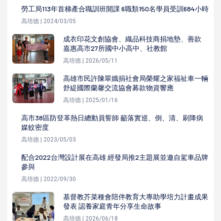
勞工局113年首梯產合職訓班開課 6職類150名學員受訓684小時
高培德 | 2024/03/05
成衣印花文創協會、織品科技商捐地墊、善款
嘉惠高市27所國中小高中、社教館
高培德 | 2026/05/11
高雄市民許陳翠娥捐社會局榮耀之家福祉車一輛
舒緹國際蘭馨交流協會募款物資響應
高培德 | 2025/01/16
高市38區防登革熱日總動員誓師 籲落實巡、倒、清、刷降病
媒蚊密度
高培德 | 2023/05/03
配合2022台灣設計展在高雄 經發局推2主題展並邀自駕車品牌
參與
高培德 | 2022/09/30
基督教芥菜種會陪伴教育大專助學培力計畫成果
發表 認養家庭青年分享生命故事
高培德 | 2026/06/18