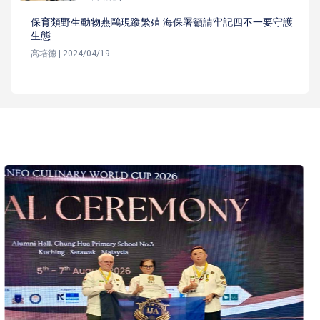
保育類野生動物燕鷗現蹤繁殖 海保署籲請牢記四不一要守護
生態
高培德 | 2024/04/19