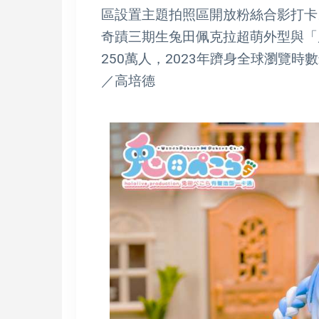
區設置主題拍照區開放粉絲合影打卡
奇蹟三期生兔田佩克拉超萌外型與「
250萬人，2023年躋身全球瀏覽
／高培德