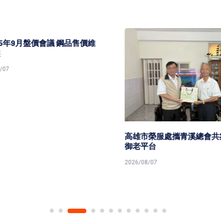
5年9月盤價會議 鋼品售價維
7
高雄市榮服處攜青溪總會共築
御老平台
2026/08/07