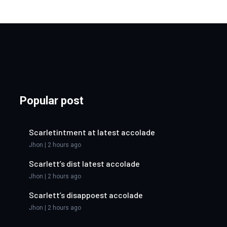
Popular post
Scarletintment at latest accolade
Jhon | 2 hours ago
Scarlett’s dist latest accolade
Jhon | 2 hours ago
Scarlett’s disappoest accolade
Jhon | 2 hours ago