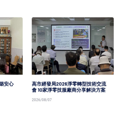
安心
高市經發局2026淨零轉型技術交流
高市勞
會 10家淨零技服廠商分享解決方案
原民就
2026/08/07
2026/08/