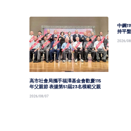
中鋼11
持平盤
2026/08/0
灣港
高市社會局攜手福澤基金會歡慶115
年父親節 表揚第51屆23名模範父親
2026/08/07