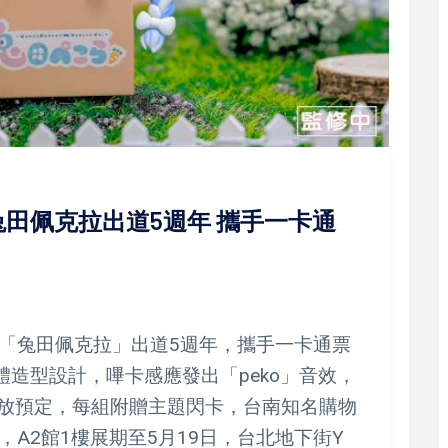
田佩克拉出道5週年 攜手一卡通
「兔田佩克拉」出道5週年，攜手一卡通票
造型設計，嗶卡感應發出「peko」音效，
開放預定，每組附贈主題閃卡，台南知名購物
A2館1樓展期至5月19日，台北地下街Y