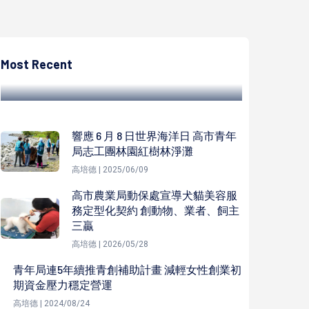
高培德
高捷攜手知名影片官網頻道、金融機構 前進
旗津首辦「走灘獎」活動
Most Recent
高培德 | 2023/10/14
響應 6 月 8 日世界海洋日 高市青年
局志工團林園紅樹林淨灘
高培德 | 2025/06/09
高市農業局動保處宣導犬貓美容服
務定型化契約 創動物、業者、飼主
三贏
高培德 | 2026/05/28
青年局連5年續推青創補助計畫 減輕女性創業初
期資金壓力穩定營運
高培德 | 2024/08/24