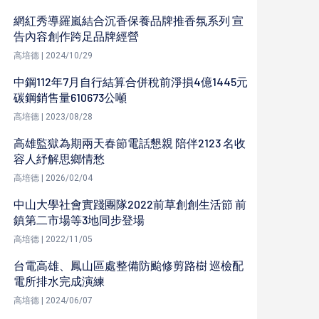
網紅秀導羅嵐結合沉香保養品牌推香氛系列 宣
告內容創作跨足品牌經營
高培德 | 2024/10/29
中鋼112年7月自行結算合併稅前淨損4億1445元
碳鋼銷售量610673公噸
高培德 | 2023/08/28
高雄監獄為期兩天春節電話懇親 陪伴2123 名收
容人紓解思鄉情愁
高培德 | 2026/02/04
中山大學社會實踐團隊2022前草創創生活節 前
鎮第二市場等3地同步登場
高培德 | 2022/11/05
台電高雄、鳳山區處整備防颱修剪路樹 巡檢配
電所排水完成演練
高培德 | 2024/06/07