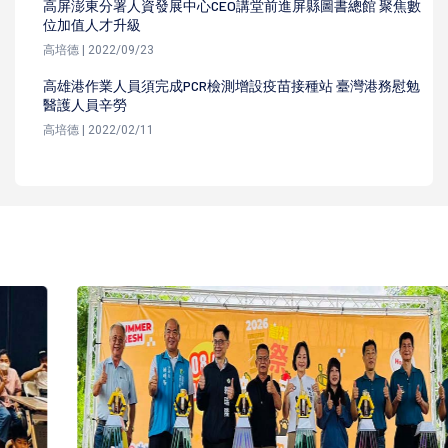
高屏澎東分署人資發展中心CEO講堂前進屏縣圖書總館 聚焦數
位加值人才升級
高培德 | 2022/09/23
高雄港作業人員須完成PCR檢測增設疫苗接種站 臺灣港務慰勉
醫護人員辛勞
高培德 | 2022/02/11