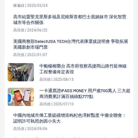
陳遍綠 | 2023/02/04
高市結盟聖克里斯多福及尼維斯首都巴士底姊妹市 深化智慧
城市等合作關係
高培德 | 2024/06/25
美國商務部SelectUSA TECH台灣代表隊選拔說明會 爭取拓展
美國新創市場門票
高培德 | 2022/01/07
中颱楊柳襲台 高市府視察高捷岡山路竹延伸線
工程整備肯定表現
高培德 | 2025/08/13
一卡通票證iPASS MONEY 用戶逾700萬人 三大超
商消費累計滿百抽綠點777點
高培德 | 2025/07/10
中國內地城市傳工業硫磺增添枸杞色澤鮮豔度 中藥全聯會：
認明許可執照勿因小失大
高培德 | 2024/09/06