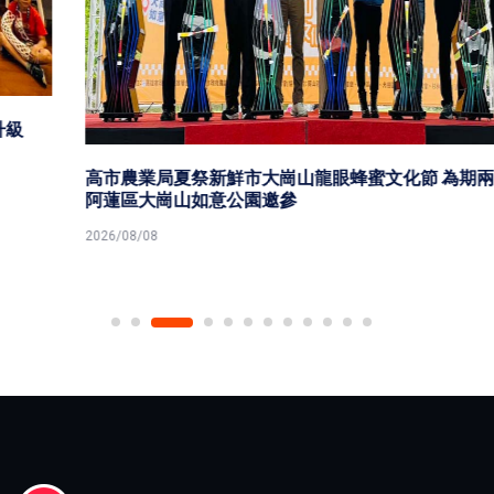
高市農業局夏祭新鮮市大崗山龍眼蜂蜜文化節 為期兩天
阿蓮區大崗山如意公園邀參
2026/08/08