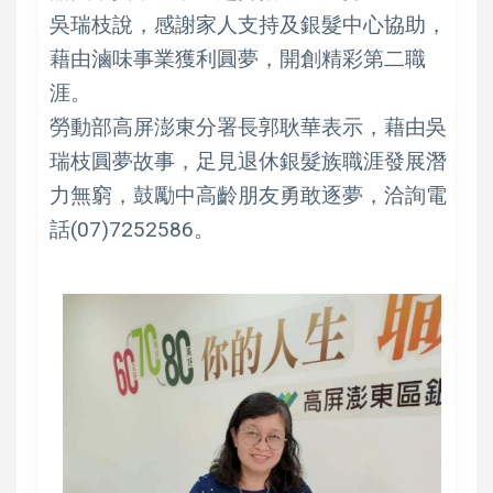
吳瑞枝說，感謝家人支持及銀髮中心協助，
藉由滷味事業獲利圓夢，開創精彩第二職
涯。
勞動部高屏澎東分署長郭耿華表示，藉由吳
瑞枝圓夢故事，足見退休銀髮族職涯發展潛
力無窮，鼓勵中高齡朋友勇敢逐夢，洽詢電
話(07)7252586。