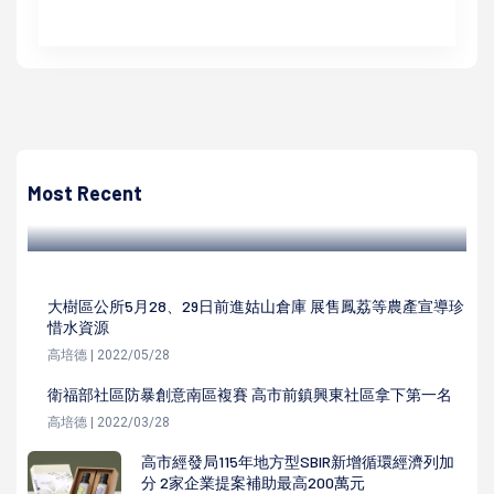
高培德
2023年第14屆全國心障親子運動大會 11月4、5日高市鳳山
運動園區登場
Most Recent
高培德 | 2023/11/03
大樹區公所5月28、29日前進姑山倉庫 展售鳳荔等農產宣導珍
惜水資源
高培德 | 2022/05/28
衛福部社區防暴創意南區複賽 高市前鎮興東社區拿下第一名
高培德 | 2022/03/28
高市經發局115年地方型SBIR新增循環經濟列加
分 2家企業提案補助最高200萬元