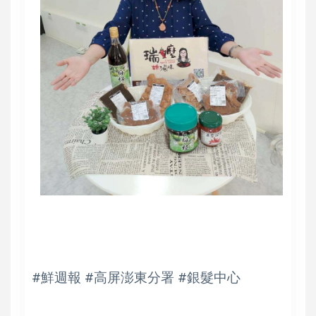
#鮮週報 #高屏澎東分署 #銀髮中心