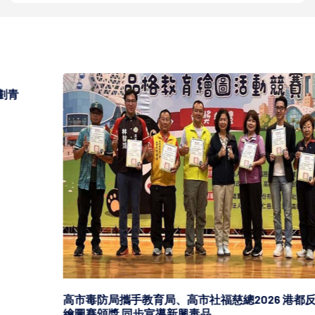
高市毒防局攜手教育局、高市社福慈總2026 港都反毒盃
繪圖賽頒獎 同步宣導新興毒品