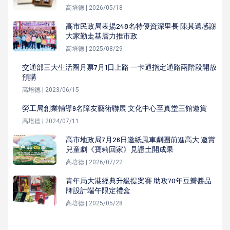
高培德 | 2026/05/18
高市民政局表揚248名特優資深里長 陳其邁感謝
大家勤走基層力推市政
高培德 | 2025/08/29
交通部三大生活圈月票7月1日上路 一卡通指定通路兩階段開放
預購
高培德 | 2023/06/15
勞工局創業輔導9名障友藝術聯展 文化中心至真堂三館邀賞
高培德 | 2024/07/11
高市地政局7月26日邀紙風車劇團前進高大 邀賞
兒童劇《寶莉回家》見證土開成果
高培德 | 2026/07/22
青年局大港經典升級提案賽 助攻70年豆瓣醬品
牌設計端午限定禮盒
高培德 | 2025/05/28