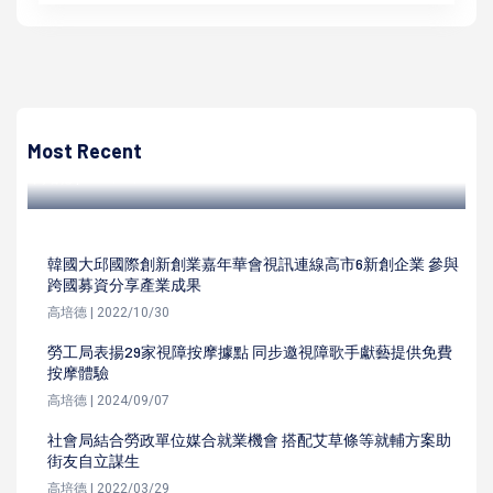
高培德
茄萣區社發協會催生社照關懷據點白雲學堂揭牌 設計專業健
康促進課程延緩老化
Most Recent
高培德 | 2022/03/24
韓國大邱國際創新創業嘉年華會視訊連線高市6新創企業 參與
跨國募資分享產業成果
高培德 | 2022/10/30
勞工局表揚29家視障按摩據點 同步邀視障歌手獻藝提供免費
按摩體驗
高培德 | 2024/09/07
社會局結合勞政單位媒合就業機會 搭配艾草條等就輔方案助
街友自立謀生
高培德 | 2022/03/29