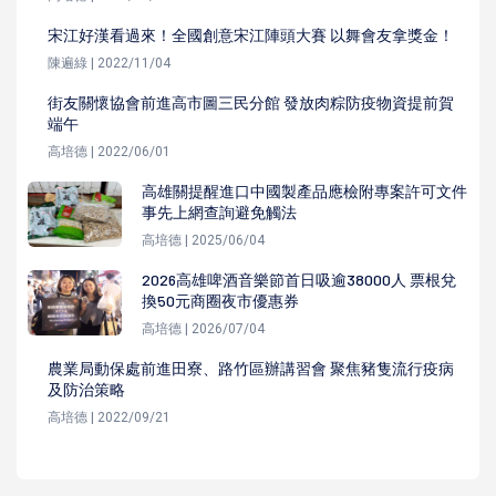
宋江好漢看過來！全國創意宋江陣頭大賽 以舞會友拿獎金！
陳遍綠 | 2022/11/04
街友關懷協會前進高市圖三民分館 發放肉粽防疫物資提前賀
端午
高培德 | 2022/06/01
高雄關提醒進口中國製產品應檢附專案許可文件
事先上網查詢避免觸法
高培德 | 2025/06/04
2026高雄啤酒音樂節首日吸逾38000人 票根兌
換50元商圈夜市優惠券
高培德 | 2026/07/04
農業局動保處前進田寮、路竹區辦講習會 聚焦豬隻流行疫病
及防治策略
高培德 | 2022/09/21