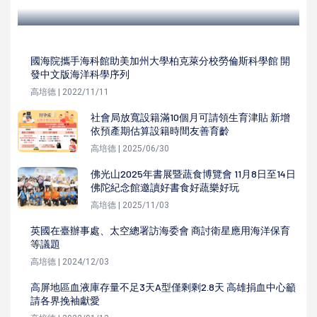
高培德 | 2024/12/12
國海院攜手海科館助美加州大學柏克萊分校勞倫斯科學館 開
發中文版海洋科學序列
高培德 | 2022/11/11
社會局放寬設籍滿10個月可請領生育津貼 新增
依預產期估算設籍時間友善育齡
高培德 | 2025/06/30
佛光山2025年書展暨蔬食博覽會 11月8日至14日
佛陀紀念館邀讀好書食好蔬樂好玩
高培德 | 2025/11/03
英國在臺辦事處、太空總署訪海委會 商討衛星應用海洋保育
等議題
高培德 | 2024/12/03
高屏地區血液庫存量不足3天A型僅剩剩2.8天 高雄捐血中心籲
請各界挽袖獻愛