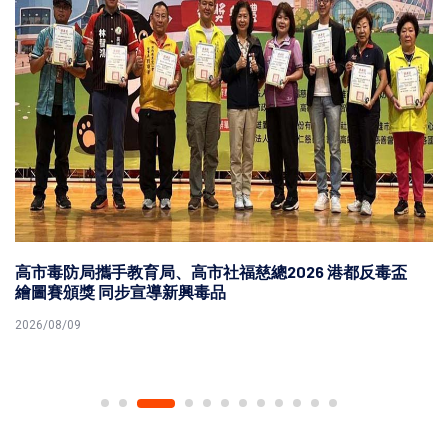
高市毒防局攜手教育局、高市社福慈總2026 港都反毒盃
繪圖賽頒獎 同步宣導新興毒品
2026/08/09