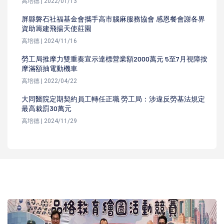
高培德 | 2022/01/13
屏縣磐石社福基金會攜手高市腦麻服務協會 感恩餐會謝各界
資助籌建飛揚天使莊園
高培德 | 2024/11/16
勞工局推摩力雙重奏宣示達標營業額2000萬元 5至7月視障按
摩滿額抽電動機車
高培德 | 2022/04/22
大同醫院定期契約員工轉任正職 勞工局：涉違反勞基法規定
最高裁罰30萬元
高培德 | 2024/11/29