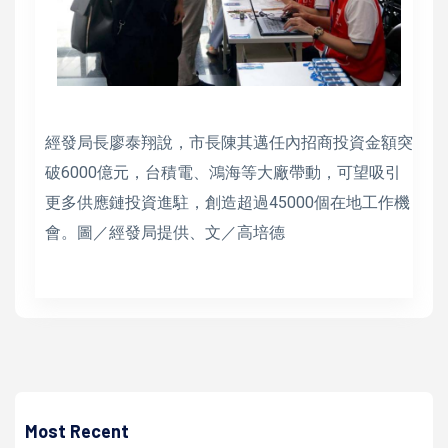
經發局長廖泰翔說，市長陳其邁任內招商投資金額突
破6000億元，台積電、鴻海等大廠帶動，可望吸引
更多供應鏈投資進駐，創造超過45000個在地工作機
會。圖／經發局提供、文／高培德
高培德
環團要求中央速公布漁撈工作公約施行法時程 漁業署：超前
部屬廣納各界建言
Most Recent