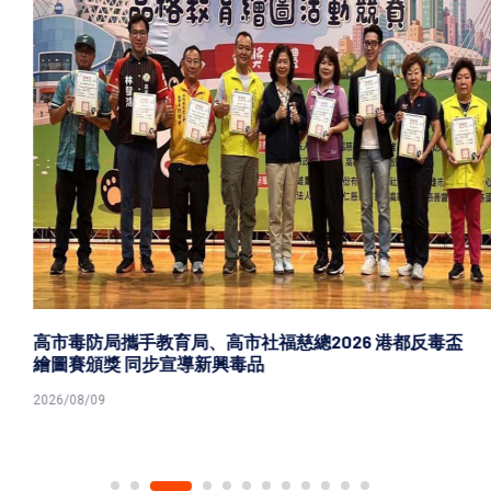
高市毒防局攜手教育局、高市社福慈總2026 港都反毒盃
繪圖賽頒獎 同步宣導新興毒品
2026/08/09