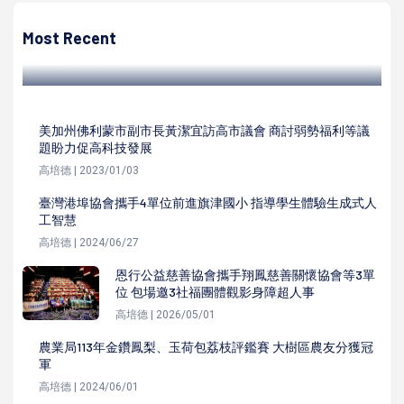
高市10歲女童遭大樓外牆剝落磁磚砸傷 工務局建管處提醒所
有權人定期檢視改善
Most Recent
高培德 | 2022/07/04
美加州佛利蒙市副市長黃潔宜訪高市議會 商討弱勢福利等議
題盼力促高科技發展
高培德 | 2023/01/03
臺灣港埠協會攜手4單位前進旗津國小 指導學生體驗生成式人
工智慧
高培德 | 2024/06/27
恩行公益慈善協會攜手翔鳳慈善關懷協會等3單
位 包場邀3社福團體觀影身障超人事
高培德 | 2026/05/01
農業局113年金鑽鳳梨、玉荷包荔枝評鑑賽 大樹區農友分獲冠
軍
高培德 | 2024/06/01