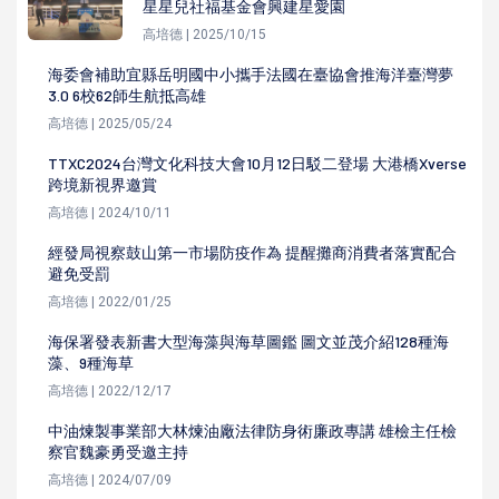
星星兒社福基金會興建星愛園
高培德 | 2025/10/15
海委會補助宜縣岳明國中小攜手法國在臺協會推海洋臺灣夢
3.0 6校62師生航抵高雄
高培德 | 2025/05/24
TTXC2024台灣文化科技大會10月12日駁二登場 大港橋Xverse
跨境新視界邀賞
高培德 | 2024/10/11
經發局視察鼓山第一市場防疫作為 提醒攤商消費者落實配合
避免受罰
高培德 | 2022/01/25
海保署發表新書大型海藻與海草圖鑑 圖文並茂介紹128種海
藻、9種海草
高培德 | 2022/12/17
中油煉製事業部大林煉油廠法律防身術廉政專講 雄檢主任檢
察官魏豪勇受邀主持
高培德 | 2024/07/09