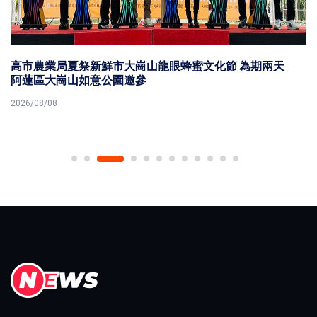
高市農業局夏祭新鮮市大崗山龍眼蜂蜜文化節 為期兩天
阿蓮區大崗山如意公園邀參
2026/08/08