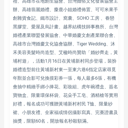
禮、高雄市在地創生協會、台灣婚俗文化發展協會主
辦、高雄翡麗婚禮、麋鹿小姐婚禮佈置、可可米果手
創雜貨食記、鐵市設計、窩囊、SOHO 工房 、眷戀
黑膠堂、愛屋及烏計畫、越界結構技師事務所、台灣
婚禮產業聯盟發展協會、中華婚慶文創產業聯合會、
高雄市台灣婚慶文化協會協辦、Tiger Wedding、沐
禾美容美髮時尚造型、艾楹時尚贊助「婚紗齊走，黃
埔村遊」，活動1月16日在黃埔新村同步登場，裝扮
婚禮造型前往黃埔新村東一至東六巷6指定店家尋覓
年獸並合影可兌換摸彩券一張，每人最多6張，有機
會抽中精緻手綁小捧花、彩妝組、虎年碗禮盒、簽名
寶物盒、限量環保杯袋、花朵手工皂、酒精槍等實用
好禮，報名成功可獲贈黃埔新村村民 T恤、限量紗
裙、小朋友禮、全家福或情侶攝影寫真、完賽證書及
抽獎，限額60名，開放報名秒殺額滿。