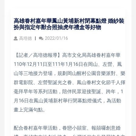
高雄眷村嘉年華鳳山黃埔新村閉幕點燈 婚紗裝
扮與指定年獸合照抽虎年禮盒等好物
高培德
2022/01/16
【記者／高培德報導】高市文化局高雄眷村嘉年華
110年12月11日至111年1月16日在岡山、左營、鳳
山等三地接力登場，規劃岡山醒村公園音樂派對、樂
群電影院、左營聖誕光之眷、鳳山眷村文化節千人揮
毫拜早年等系列活動，陪伴民眾迎接聖誕、跨年，1
月16日在鳳山黃埔新村舉行閉幕點燈儀式，為活動
畫上完滿句點。
配合眷村嘉年華活動，眷戀小囍室、報囍囉創意婚